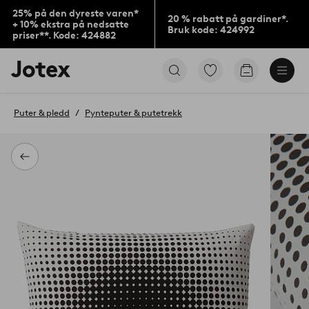
25% på den dyreste varen*
20 % rabatt på gardiner*.
+ 10% ekstra på nedsatte
Bruk kode: 424992
priser**. Kode: 424882
Jotex’
Gå
Gå
logo
til
til
–
favorittmerkede
handlekurv
gå
produkter
Puter & pledd
Pynteputer & putetrekk
til
forsiden
Tilbake