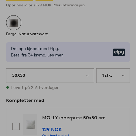
Opprinnelig pris
179 NOK
Mer informasjon
Farge: Naturhvit/svart
Del opp kjøpet med Elpy.
Elpy
Betal fra 34 kr/md.
Les mer
50X50
1 stk.
På lager
Levert på 2-6 hverdager
Kompletter med
MOLLY innerpute 50x50 cm
129 NOK
Our best value!