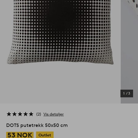
1
/
3
2
Vis detaljer
DOTS putetrekk 50x50 cm
53 NOK
Outlet