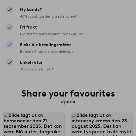
Ny kunde?
40% rabatt på den dyreste varen*
Fri frakt
Gjelder for normalpakker over 649 kr*
Fleksible betalingsmåter
Betale nå, senere eller dele opp
Enkel retur
30 dagers returrett*
Share your favourites
#jotex