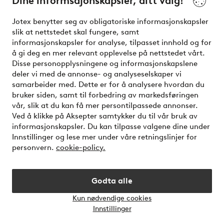
Dine informsajonskapsler, ditt valg!
Vilkår
Jotex benytter seg av obligatoriske informasjonskapsler
slik at nettstedet skal fungere, samt
Venner
informasjonskapsler for analyse, tilpasset innhold og for
å gi deg en mer relevant opplevelse på nettstedet vårt.
Disse personopplysningene og informasjonskapslene
deler vi med de annonse- og analyseselskaper vi
Sikre betalinger - Betal direkte eller del opp
samarbeider med. Dette er for å analysere hvordan du
bruker siden, samt til forbedring av markedsføringen
Vil du vite mer om
våre betalingsalternativer
?
vår, slik at du kan få mer persontilpassede annonser.
elpy
Ved å klikke på Aksepter samtykker du til vår bruk av
informasjonskapsler. Du kan tilpasse valgene dine under
Innstillinger og lese mer under våre retningslinjer for
personvern.
cookie-policy.
Norge - Velg land
Godta alle
Instagram
Facebook
Kun nødvendige cookies
Åpne
Innstillinger
chat-
bokse