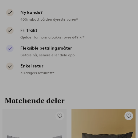
Ny kunde?
40% rabatt på den dyreste varen*
Fri frakt
Gjelder for normalpakker over 649 kr*
Fleksible betalingsmåter
Betale nå, senere eller dele opp
Enkel retur
30 dagers returrett*
Matchende deler
Legg
Legg
til
til
favoritter
favorit