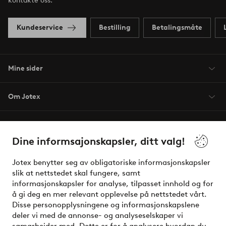
kontakte oss.
Kundeservice
Bestilling
Betalingsmåte
Mine sider
Om Jotex
Våre tjenester
Dine informsajonskapsler, ditt valg!
Vilkår
Jotex benytter seg av obligatoriske informasjonskapsler
slik at nettstedet skal fungere, samt
Venner
informasjonskapsler for analyse, tilpasset innhold og for
å gi deg en mer relevant opplevelse på nettstedet vårt.
Disse personopplysningene og informasjonskapslene
deler vi med de annonse- og analyseselskaper vi
Sikre betalinger - Betal direkte eller del opp