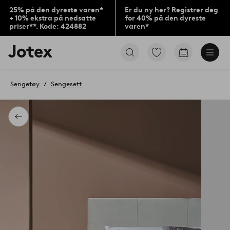
25% på den dyreste varen*
Er du ny her? Registrer deg
+ 10% ekstra på nedsatte
for 40% på den dyreste
priser**. Kode: 424882
varen*
Jotex’
Gå
Gå
logo
til
til
–
favorittmerkede
handlekurv
gå
produkter
Sengetøy
Sengesett
til
forsiden
Tilbake