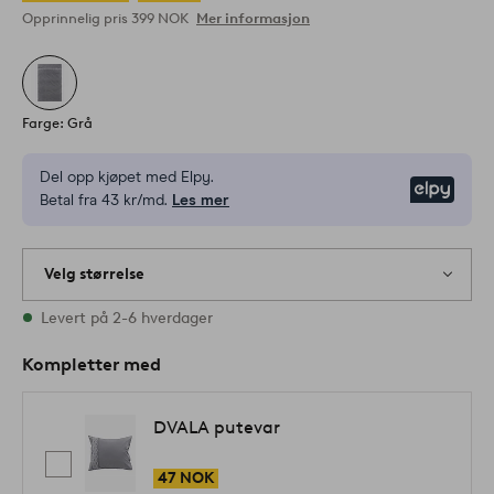
Opprinnelig pris
399 NOK
Mer informasjon
Farge: Grå
Del opp kjøpet med Elpy.
Elpy
Betal fra 43 kr/md.
Les mer
Velg størrelse
1 størrelser finnes på lager
Levert på 2-6 hverdager
Kompletter med
DVALA putevar
47 NOK