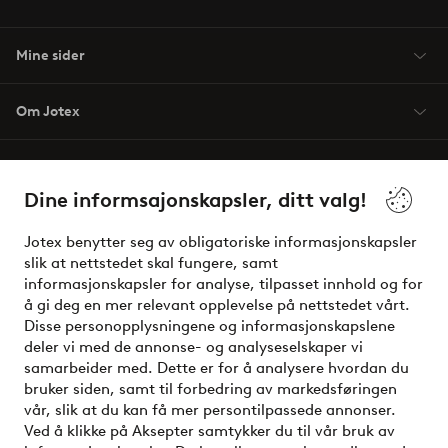
Mine sider
Om Jotex
Våre tjenester
Dine informsajonskapsler, ditt valg!
Vilkår
Jotex benytter seg av obligatoriske informasjonskapsler
slik at nettstedet skal fungere, samt
Venner
informasjonskapsler for analyse, tilpasset innhold og for
å gi deg en mer relevant opplevelse på nettstedet vårt.
Disse personopplysningene og informasjonskapslene
deler vi med de annonse- og analyseselskaper vi
Sikre betalinger - Betal direkte eller del opp
samarbeider med. Dette er for å analysere hvordan du
bruker siden, samt til forbedring av markedsføringen
Vil du vite mer om
våre betalingsalternativer
?
vår, slik at du kan få mer persontilpassede annonser.
elpy
Ved å klikke på Aksepter samtykker du til vår bruk av