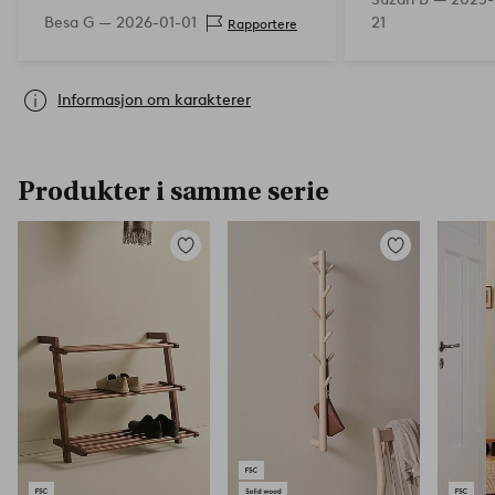
Besa G —
2026-01-01
21
Rapportere
Informasjon om karakterer
Produkter i samme serie
Legg
Legg
til
til
favoritter
favoritter