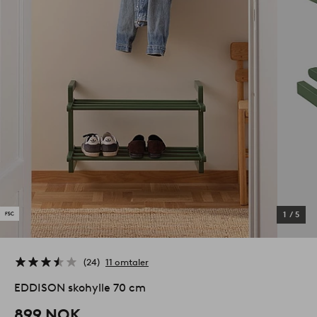
1
/
5
24
11 omtaler
EDDISON skohylle 70 cm
899 NOK