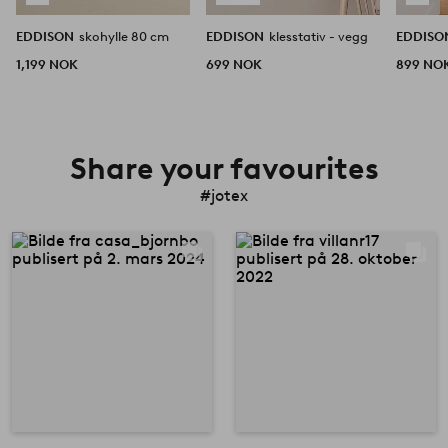
EDDISON
skohylle 80 cm
EDDISON
klesstativ - vegg
EDDIS
1,199 NOK
699 NOK
899 NO
Share your favourites
#jotex