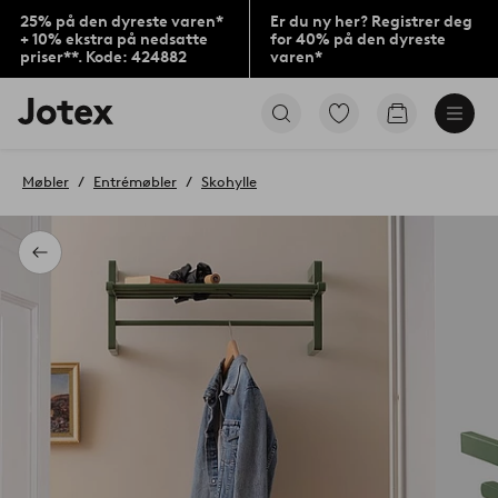
25% på den dyreste varen*
Er du ny her? Registrer deg
+ 10% ekstra på nedsatte
for 40% på den dyreste
priser**. Kode: 424882
varen*
Jotex’
Gå
Gå
logo
til
til
–
favorittmerkede
handlekurv
gå
produkter
Møbler
Entrémøbler
Skohylle
til
forsiden
Tilbake