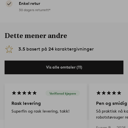
Enkel retur
30 dagers returrett*
Dette mener andre
3.5
basert på
24
karaktergivninger
Vis alle omtaler (11)
Verifierad kjøpere
Rask levering
Pen og smidig
Superfin og rask levering, takk!
Så praktisk nå k
robotstøvsuger re
smidig under sko
Suzan B —
2025-