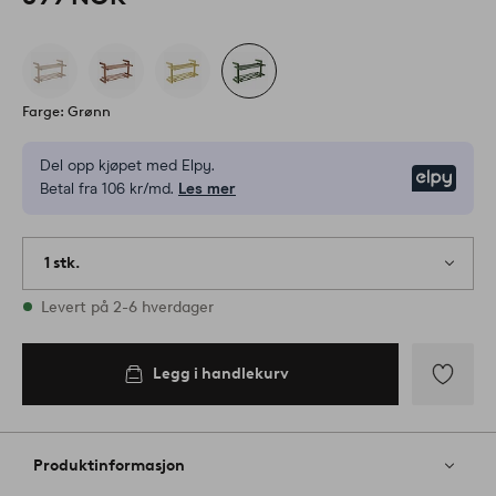
Farge: Grønn
Del opp kjøpet med Elpy.
Elpy
Betal fra 106 kr/md.
Les mer
1 stk.
På lager
Levert på 2-6 hverdager
Legg i handlekurv
Legg
til
favoritter
Produktinformasjon