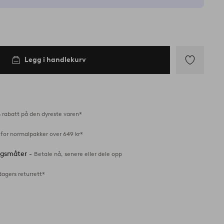
Legg i handlekurv
Legg
til
favoritter
 rabatt på den dyreste varen*
 for normalpakker over 649 kr*
ingsmåter -
Betale nå, senere eller dele opp
dagers returrett*