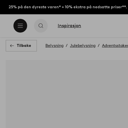
25% på den dyreste varen* + 10% ekstra på nedsatte priser**.
Inspirasjon
Tilbake
Belysning
Julebelysning
Adventsstake