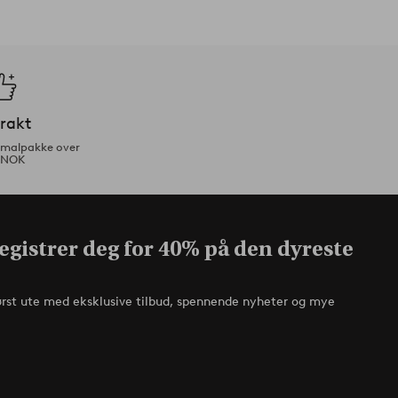
frakt
ormalpakke over
 NOK
egistrer deg for 40% på den dyreste
ørst ute med eksklusive tilbud, spennende nyheter og mye