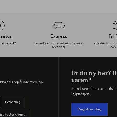
 retur
Express
Fri 
returrett*
Få pakken din med ekstra rask
Gjelder for n
levering
649
Er du ny her? R
varen*
inner du også informasjon
Som kunde hos oss er du f
inspirasjon.
Levering
Registrer deg
rerettsskjema