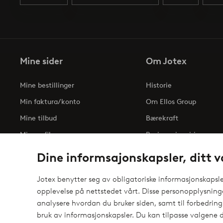
Mine sider
Om Jotex
Mine bestillinger
Historie
Min faktura/konto
Om Ellos Group
Mine tilbud
Bærekraft
Min profil
Business inquiries
Tilgjengelighetserklæri
Dine informsajonskapsler, ditt v
Jotex benytter seg av obligatoriske informasjonskapsler
opplevelse på nettstedet vårt. Disse personopplysnin
Sikre betalinger - Betal direkte eller del opp
analysere hvordan du bruker siden, samt til forbedring
elpy
Vil du vite mer om
våre betalingsalternativer
?
bruk av informasjonskapsler. Du kan tilpasse valgene d