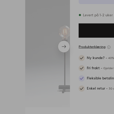
På lager
Levert på 1-2 uker
Produkterklæring
Neste
produkt
Ny kunde? -
40%
Fri frakt -
Gjelder
Fleksible betal
Enkel retur -
30 