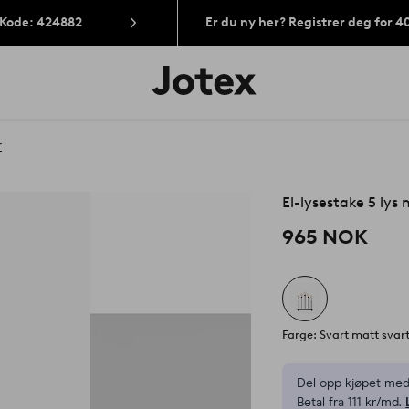
 Kode: 424882
Er du ny her? Registrer deg for 
Jotex’
logo
–
gå
til
r
forsiden
El-lysestake 5 lys
965 NOK
Farge: Svart matt svar
Del opp kjøpet med
Betal fra 111 kr/md.