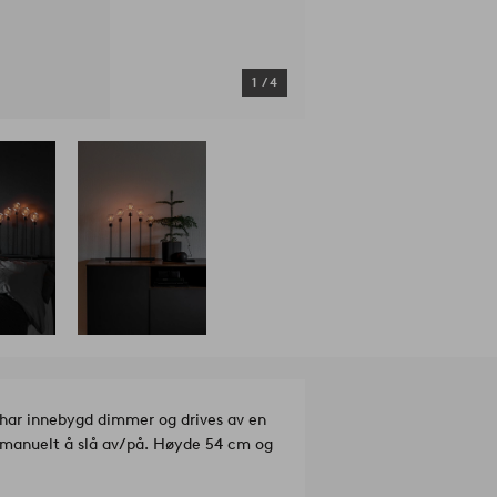
1
/
4
 har innebygd dimmer og drives av en
r manuelt å slå av/på. Høyde 54 cm og