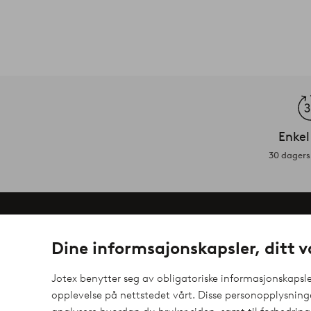
Enkel
30 dagers 
Vi hjelper deg
Dine informsajonskapsler, ditt v
I vår FAQ finner du svarene på de vanligste spørsmålene. Her f
om hvordan du enklest kan kontakte oss.
Jotex benytter seg av obligatoriske informasjonskapsler
opplevelse på nettstedet vårt. Disse personopplysnin