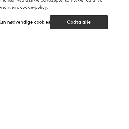
nonser. Ved å klikke på Aksepter samtykker du til vår
personvern.
cookie-policy.
Kun nødvendige cookies
Godta alle
g
Åpne
chat-
boksen
Venner
r
Ellos
ngspolicy
Homeroom
Elpy