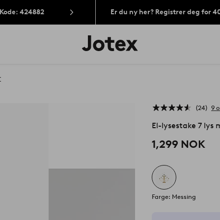
 Kode: 424882
Er du ny her? Registrer deg for 
Jotex’
logo
–
gå
til
r
forsiden
24
9 
El-lysestake 7 lys
1,299 NOK
Farge: Messing