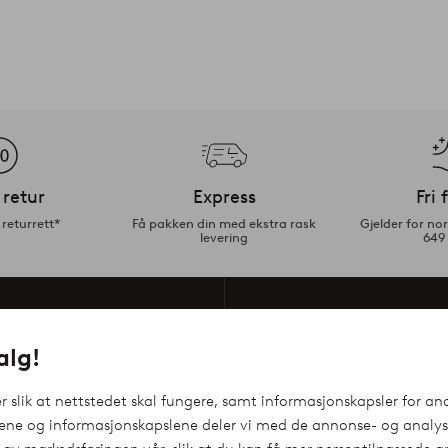
 retur
Express
Fri 
returrett*
Få pakken din med ekstra rask
Gjelder for n
levering
649
Er du ny her? R
alg!
varen*
inner du også informasjon
Som kunde hos oss er du f
 slik at nettstedet skal fungere, samt informasjonskapsler for ana
inspirasjon.
gene og informasjonskapslene deler vi med de annonse- og analyse