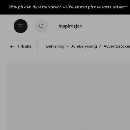
25% på den dyreste varen* + 10% ekstra på nedsatte priser**.
Inspirasjon
Tilbake
Belysning
Julebelysning
Adventsstake