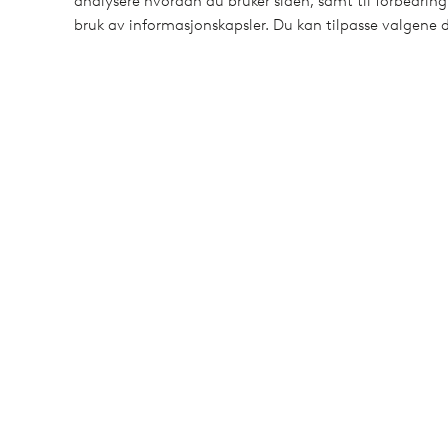
Kundeservice
Bestilling
Betalingsmåte
analysere hvordan du bruker siden, samt til forbedring
bruk av informasjonskapsler. Du kan tilpasse valgene d
Rabatter
Retur & Reklamasjon
Øvrig
Ang
Mine sider
Om Jotex
Mine bestillinger
Historie
Min faktura/konto
Om Ellos Group
Mine tilbud
Bærekraft
Min profil
Business inquiries
Tilgjengelighetserklæri