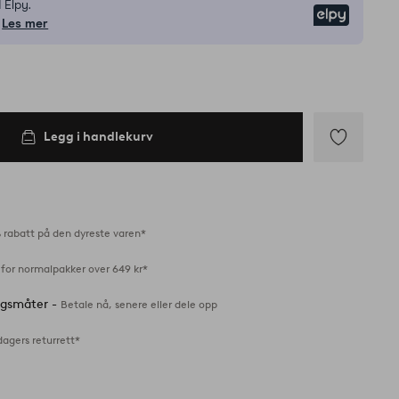
 Elpy.
Elpy
Les mer
Legg i handlekurv
Legg
til
favoritter
 rabatt på den dyreste varen*
 for normalpakker over 649 kr*
ingsmåter -
Betale nå, senere eller dele opp
dagers returrett*