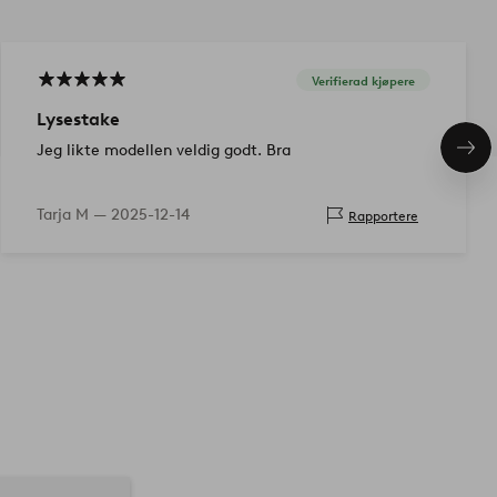
Verifierad kjøpere
Lysestake
Jeg likte modellen veldig godt. Bra
Nes
pro
Tarja M —
2025-12-14
Rapportere