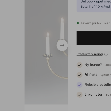
Del opp kjøpet med
Betal fra 140 kr/md.
På lager
Levert på 1-2 uker
Neste
produkt
Produkterklæring
Ny kunde? -
40%
Fri frakt -
Gjelder
Fleksible betal
Enkel retur -
30 