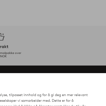
frakt
ormalpakke over
 NOK
egistrer deg for 40% på den dyreste
ørst ute med eksklusive tilbud, spennende nyheter og mye
lyse, tilpasset innhold og for å gi deg en mer relevant
selskaper vi samarbeider med. Dette er for å