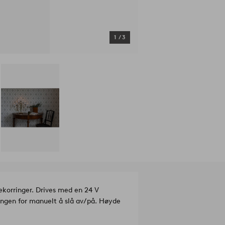
1
/
3
dekorringer. Drives med en 24 V
ingen for manuelt å slå av/på. Høyde