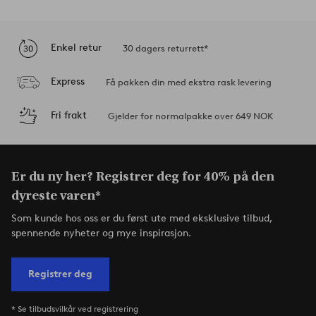
Enkel retur
30 dagers returrett*
Express
Få pakken din med ekstra rask levering
Fri frakt
Gjelder for normalpakke over 649 NOK
Er du ny her? Registrer deg for 40% på den
dyreste varen*
Som kunde hos oss er du først ute med eksklusive tilbud,
spennende nyheter og mye inspirasjon.
Registrer deg
* Se tilbudsvilkår ved registrering