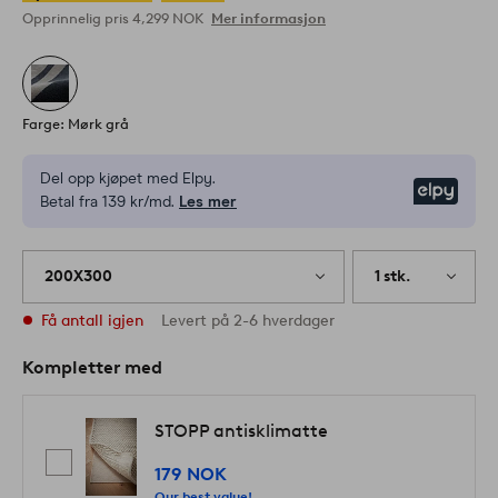
Opprinnelig pris
4,299 NOK
Mer informasjon
Farge: Mørk grå
Del opp kjøpet med Elpy.
Elpy
Betal fra 139 kr/md.
Les mer
200X300
1 stk.
Få antall igjen
Levert på 2-6 hverdager
Kompletter med
STOPP antisklimatte
179 NOK
Our best value!