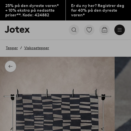
25% på den dyreste varen*
Er du ny her? Registrer deg
+ 10% ekstra på nedsatte
for 40% på den dyreste
priser**. Kode: 424882
varen*
Jotex’
Gå
Gå
logo
til
til
–
favorittmerkede
handlekurv
gå
produkter
Tepper
Viskosetepper
til
forsiden
Tilbake