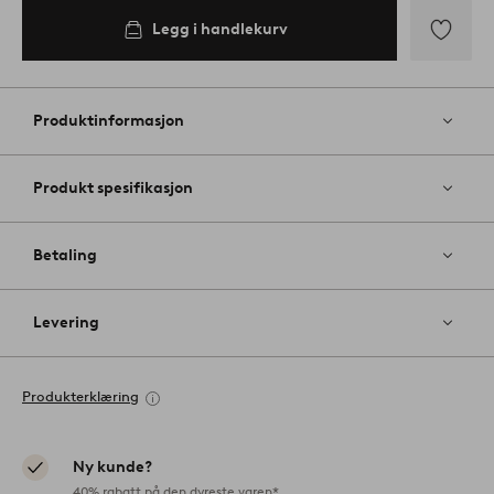
Legg i handlekurv
Legg
til
favoritter
Produktinformasjon
Produkt spesifikasjon
Betaling
Levering
Produkterklæring
Ny kunde?
40% rabatt på den dyreste varen*