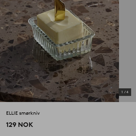
1
/
4
ELLIE smørkniv
129 NOK