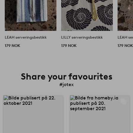
LEAH serveringsbestikk
LILLY serveringsbestikk
LEAH ser
179 NOK
179 NOK
179 NO
Share your favourites
#jotex