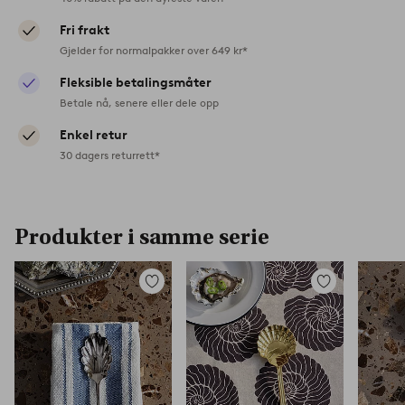
Fri frakt
Gjelder for normalpakker over 649 kr*
Fleksible betalingsmåter
Betale nå, senere eller dele opp
Enkel retur
30 dagers returrett*
Produkter i samme serie
Legg
Legg
til
til
favoritter
favoritter