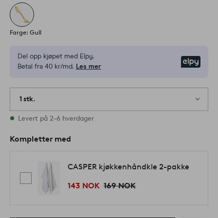
Farge: Gull
Del opp kjøpet med Elpy.
Elpy
Betal fra 40 kr/md.
Les mer
1 stk.
På lager
Levert på 2-6 hverdager
Kompletter med
CASPER kjøkkenhåndkle 2-pakke
143 NOK
169 NOK