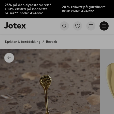
25% på den dyreste varen*
20 % rabatt på gardiner*.
+ 10% ekstra på nedsatte
Bruk kode: 424992
priser**. Kode: 424882
Jotex’
Gå
Gå
logo
til
til
–
favorittmerkede
handlekurv
gå
produkter
Kjøkken & borddekking
Bestikk
til
forsiden
Tilbake