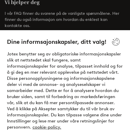
Vi hjelper deg
I vår FAQ finner du svarene på de vanligste spørsmålene. Her
finner du også informasjon om hvordan du enklest kan
kontakte oss.
Dine informsajonskapsler, ditt valg!
Kundeservice
Bestilling
Betalingsmåte
Jotex benytter seg av obligatoriske informasjonskapsler
slik at nettstedet skal fungere, samt
Mine sider
informasjonskapsler for analyse, tilpasset innhold og for
å gi deg en mer relevant opplevelse på nettstedet vårt.
Disse personopplysningene og informasjonskapslene
Om Jotex
deler vi med de annonse- og analyseselskaper vi
samarbeider med. Dette er for å analysere hvordan du
bruker siden, samt til forbedring av markedsføringen
Våre tjenester
vår, slik at du kan få mer persontilpassede annonser.
Ved å klikke på Aksepter samtykker du til vår bruk av
Vilkår
informasjonskapsler. Du kan tilpasse valgene dine under
Innstillinger og lese mer under våre retningslinjer for
personvern.
cookie-policy.
Venner