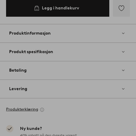
Legg i handlekurv
Legg
til
favoritter
Produktinformasjon
Produkt spesifikasjon
Betaling
Levering
Produkterklæring
Ny kunde?
40% rabatt på den dyreste varen*