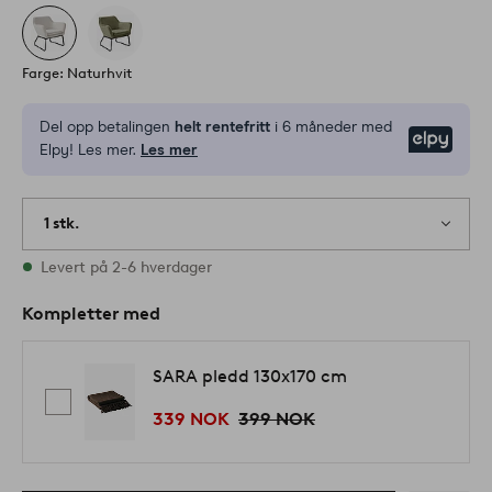
Farge: Naturhvit
Del opp betalingen
helt rentefritt
i 6 måneder med
Elpy
Elpy! Les mer.
Les mer
1 stk.
På lager
Levert på 2-6 hverdager
Kompletter med
SARA pledd 130x170 cm
339 NOK
399 NOK