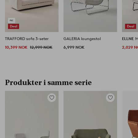
Deal
Deal
TRAFFORD sofa 3-seter
GALERIA loungestol
ELLNE
M
10,399 NOK
12,999 NOK
6,999 NOK
2,029 
Produkter i samme serie
Legg
Legg
til
til
favoritter
favoritter