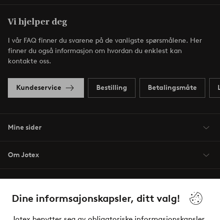
Vi hjelper deg
I vår FAQ finner du svarene på de vanligste spørsmålene. Her
finner du også informasjon om hvordan du enklest kan
kontakte oss.
Kundeservice
Bestilling
Betalingsmåte
Mine sider
Om Jotex
Våre tjenester
Dine informsajonskapsler, ditt valg!
Vilkår
Jotex benytter seg av obligatoriske informasjonskapsler