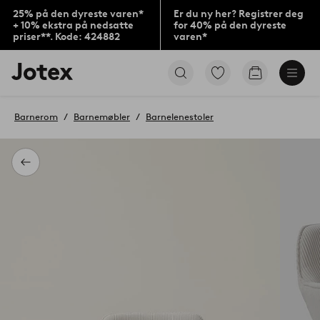
25% på den dyreste varen*
Er du ny her? Registrer deg
+ 10% ekstra på nedsatte
for 40% på den dyreste
priser**. Kode: 424882
varen*
Jotex’
Gå
Gå
logo
til
til
–
favorittmerkede
handlekurv
gå
produkter
Barnerom
Barnemøbler
Barnelenestoler
til
forsiden
Tilbake