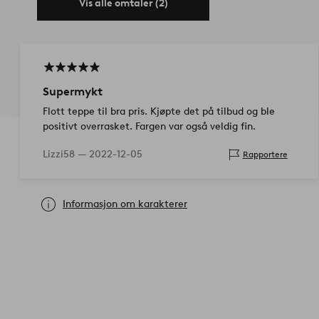
Vis alle omtaler (2)
Supermykt
Flott teppe til bra pris. Kjøpte det på tilbud og ble
positivt overrasket. Fargen var også veldig fin.
Lizzi58 —
2022-12-05
Rapportere
Informasjon om karakterer