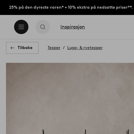
25% på den dyreste varen* + 10% ekstra på nedsatte priser**.
Inspirasjon
Tilbake
Tepper
Lugg- & ryetepper