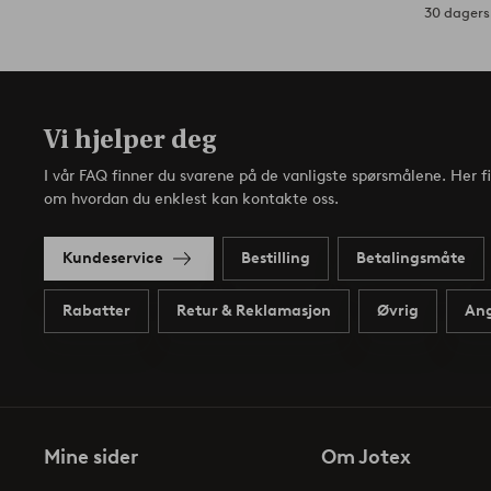
30 dagers 
Vi hjelper deg
I vår FAQ finner du svarene på de vanligste spørsmålene. Her f
om hvordan du enklest kan kontakte oss.
Kundeservice
Bestilling
Betalingsmåte
Rabatter
Retur & Reklamasjon
Øvrig
Ang
Mine sider
Om Jotex