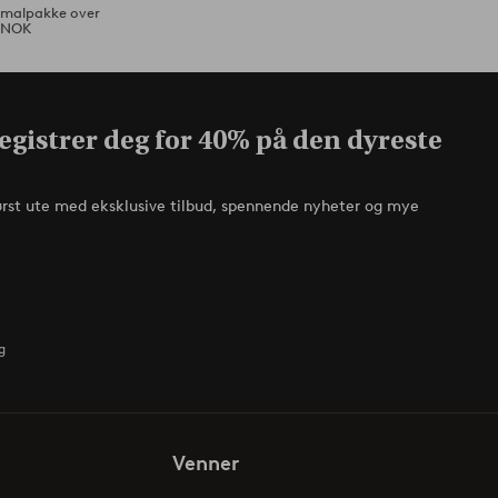
ormalpakke over
 NOK
egistrer deg for 40% på den dyreste
ørst ute med eksklusive tilbud, spennende nyheter og mye
g
Venner