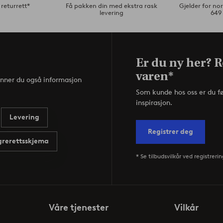
returrett*
Få pakken din med ekstra rask
Gjelder for n
levering
649
Er du ny her? R
varen*
inner du også informasjon
Som kunde hos oss er du f
inspirasjon.
Levering
Registrer deg
rerettsskjema
* Se tilbudsvilkår ved registrerin
Våre tjenester
Vilkår