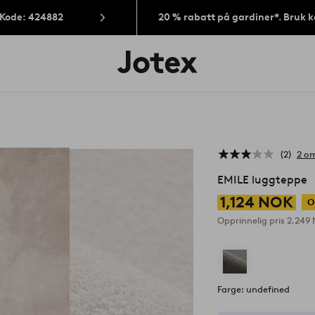
 Kode: 424882
20 % rabatt på gardiner*. Bruk 
Jotex’
logo
–
gå
til
forsiden
2
2 om
EMILE luggteppe
1,124 NOK
O
Opprinnelig pris
2,249
Farge: undefined