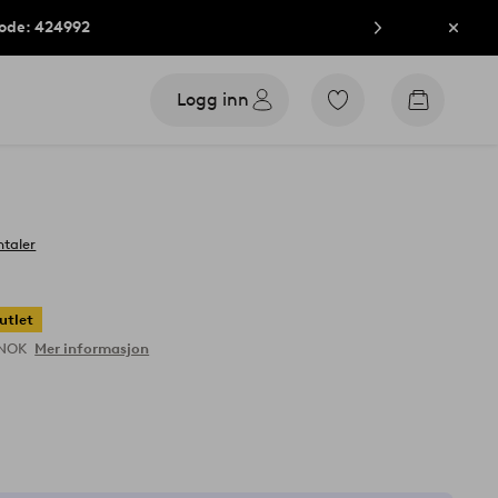
kode: 424992
Lukk
Logg inn
Gå
Gå
til
til
favorittmerkede
handleku
produkter
taler
utlet
 NOK
Mer informasjon