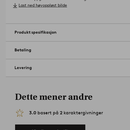
Vedlikeholdsråd: Støvsuges.
Last ned høyoppløst bilde
Tips/råd: Uansett om du har tregulv eller et annet gulv, kan du
med et varmende teppe. Kjøp også STOPP antisklimatte, så ho
plass.
Artikelnummer: 1618376-03
Produkt spesifikasjon
Betaling
Levering
Dette mener andre
3.0
basert på
2
karaktergivninger