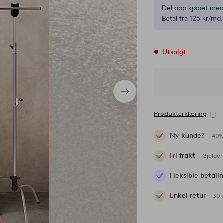
Del opp kjøpet med
Betal fra 125 kr/md.
Utsolgt
Neste
produkt
Produkterklæring
Ny kunde? -
40%
Fri frakt -
Gjelder
Fleksible betal
Enkel retur -
30 