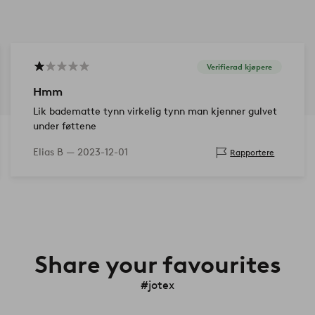
Verifierad kjøpere
Hmm
Lik badematte tynn virkelig tynn man kjenner gulvet
under føttene
Elias B —
2023-12-01
Rapportere
Share your favourites
#jotex