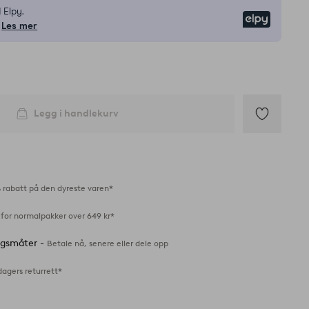
 Elpy.
Elpy
Les mer
Legg i handlekurv
Legg
til
favoritter
 rabatt på den dyreste varen*
 for normalpakker over 649 kr*
ingsmåter -
Betale nå, senere eller dele opp
dagers returrett*