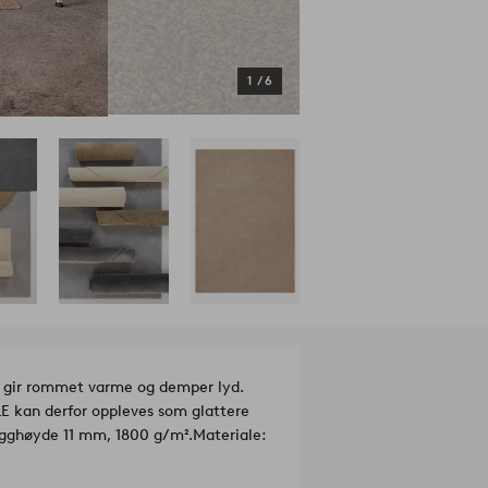
1
/
6
, gir rommet varme og demper lyd.
LE kan derfor oppleves som glattere
Lugghøyde 11 mm, 1800 g/m².
Materiale: