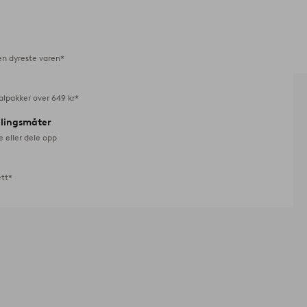
til
favoritter
en dyreste varen*
alpakker over 649 kr*
alingsmåter
e eller dele opp
ett*