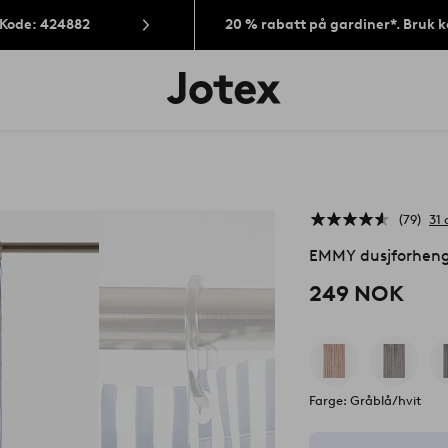
 Kode: 424882
20 % rabatt på gardiner*. Bruk 
Jotex’
logo
–
gå
til
forsiden
79
31
EMMY dusjforhen
249 NOK
Farge: Gråblå/hvit