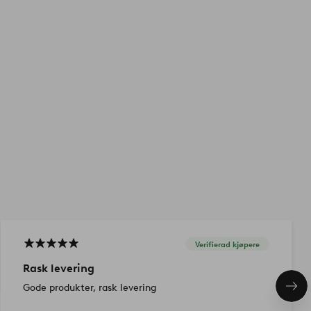
Verifierad kjøpere
Rask levering
Gode produkter, rask levering
Nes
pro