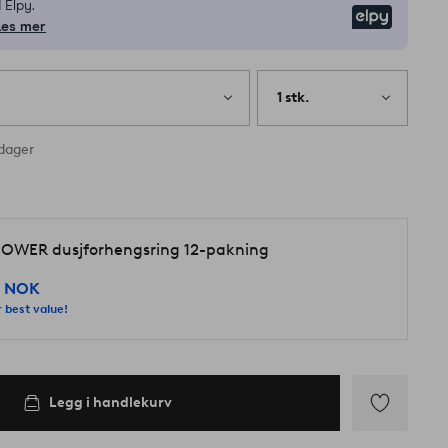
 Elpy.
Elpy
Les mer
1 stk.
rdager
d
OWER dusjforhengsring 12-pakning
9 NOK
 best value!
Legg i handlekurv
Legg