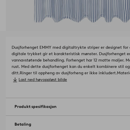
Dusjforhenget EMMY med digitaltrykte striper er designet for
digitale trykket gir et karakteristisk mønster. Dusjforhenget 
vannavstøtende behandling. Forhenget har 12 matte maljer. Ma
rust. Med dette dusjforhenget kan du enkelt kombinere stil og
ditt.
Ringer til oppheng av dusjforheng er ikke inkludert.
Mål: B 180 x D 200 cm.
Last ned høyoppløst bilde
Opphengsmetode: malje.
Kan kun vaskes for hånd. Ikke bruk b
Må ikke strykes. Ingen renseri.
Artikelnummer: 2024692-06-2
Produkt spesifikasjon
Betaling