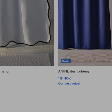
Basic
rheng
ANINE dusjforheng
119 NOK
Our best value!