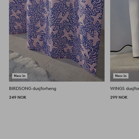
New in
New in
BIRDSONG dusjforheng
WINGS dusjfo
249 NOK
299 NOK