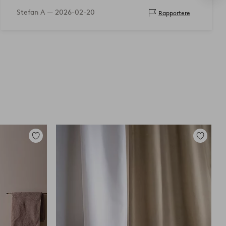
Stefan A —
2026-02-20
Rapportere
Legg
Legg
til
til
favoritter
favoritter