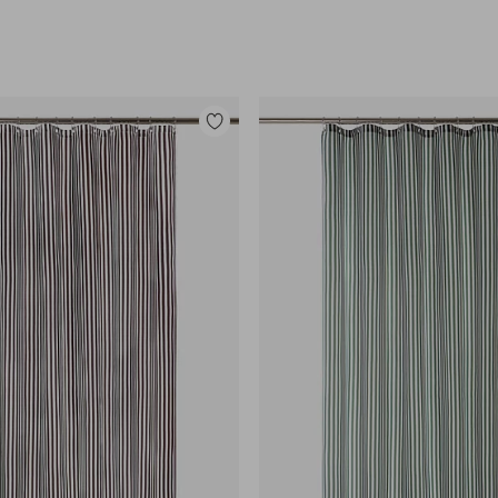
Legg
til
favoritter