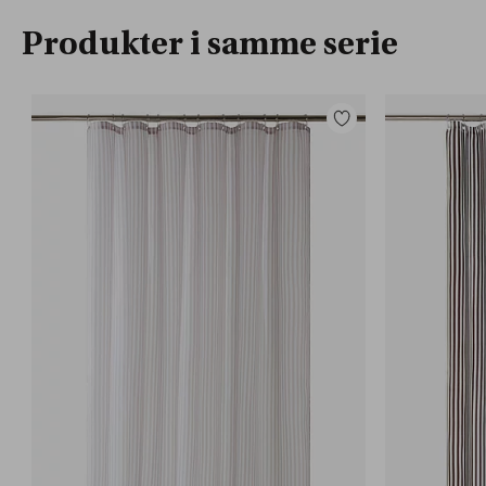
Produkter i samme serie
Legg
til
favoritter