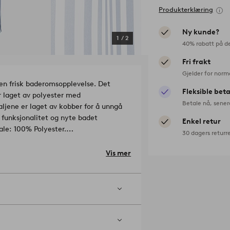
Produkterklæring
Ny kunde?
1
/
2
40% rabatt på d
Fri frakt
Gjelder for norm
 en frisk baderomsopplevelse. Det
Fleksible bet
er laget av polyester med
Betale nå, sener
ljene er laget av kobber for å unngå
 funksjonalitet og nyte badet
Enkel retur
Materiale: 100% Polyester.
30 dagers returr
lekemiddel. Skal ikke i tørketrommel.
Vis mer
3