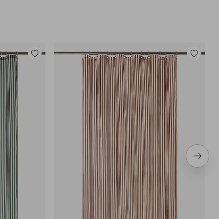
Legg
Legg
til
til
favoritter
favoritter
Neste
produ