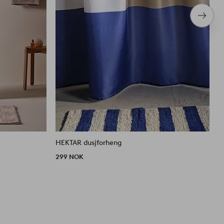
Neste
produ
HEKTAR dusjforheng
L
299 NOK
2