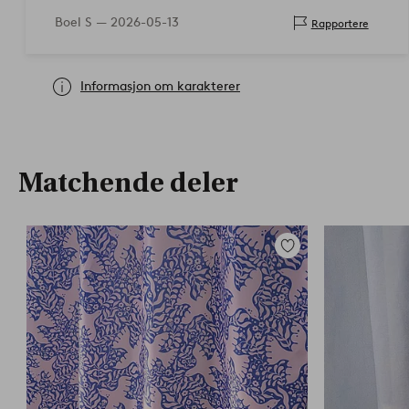
Boel S —
2026-05-13
Rapportere
Informasjon om karakterer
Matchende deler
Legg
til
favoritter