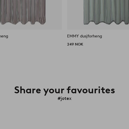
heng
EMMY dusjforheng
249 NOK
Share your favourites
#jotex