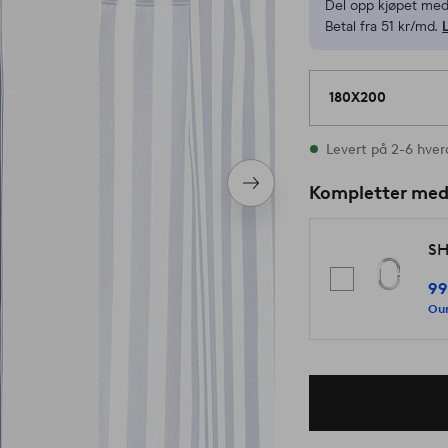
Del opp kjøpet med
Betal fra 51 kr/md.
180X200
På lager
Levert på 2-6 hve
Neste
Kompletter me
produkt
SH
9
Our