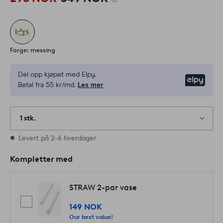
Farge: messing
Del opp kjøpet med Elpy.
Elpy
Betal fra 55 kr/md.
Les mer
1 stk.
På lager
Levert på 2-6 hverdager
Kompletter med
STRAW 2-par vase
149 NOK
Our best value!