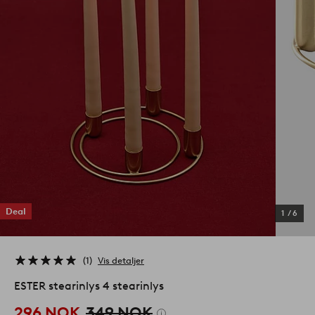
Deal
1
/
6
1
Vis detaljer
ESTER stearinlys 4 stearinlys
296 NOK
349 NOK