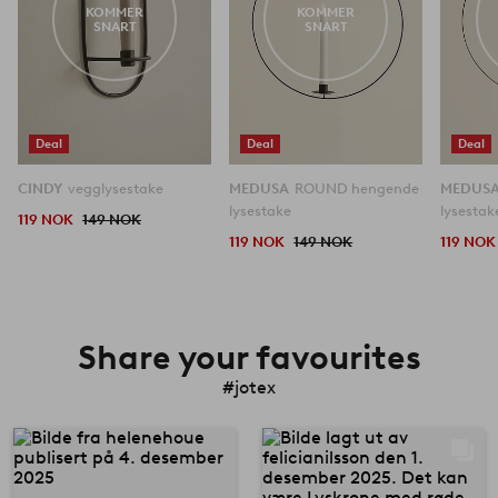
KOMMER
KOMMER
SNART
SNART
Deal
Deal
Deal
CINDY
vegglysestake
MEDUSA
ROUND hengende
MEDUS
lysestake
lysestak
119 NOK
149 NOK
119 NOK
149 NOK
119 NOK
Share your favourites
#jotex