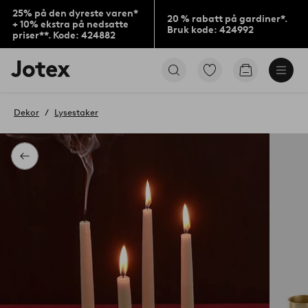
25% på den dyreste varen*
20 % rabatt på gardiner*.
+ 10% ekstra på nedsatte
Bruk kode: 424992
priser**. Kode: 424882
Jotex’
Gå
Gå
logo
til
til
–
favorittmerkede
handlekurv
gå
produkter
Dekor
Lysestaker
til
forsiden
Tilbake