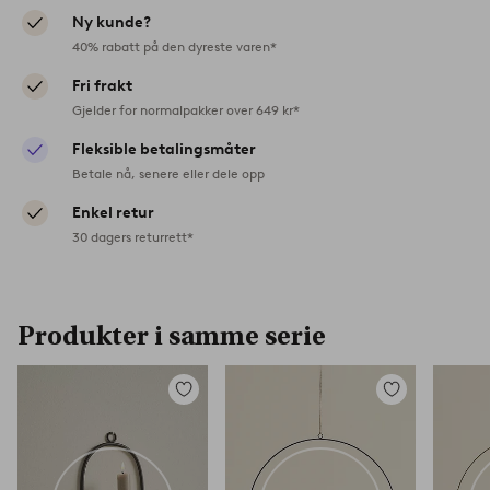
Ny kunde?
40% rabatt på den dyreste varen*
Fri frakt
Gjelder for normalpakker over 649 kr*
Fleksible betalingsmåter
Betale nå, senere eller dele opp
Enkel retur
30 dagers returrett*
Produkter i samme serie
Legg
Legg
til
til
favoritter
favoritter