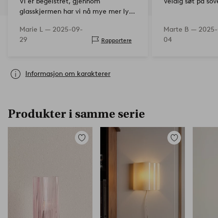
Vi er begeistret, gjennom
Veldig søt på s
glasskjermen har vi nå mye mer lys
enn før med metall, og lampen er
Marie L —
2025-09-
Marte B —
2025-
rett og slett veldig elegant
29
04
Rapportere
Informasjon om karakterer
Produkter i samme serie
Legg
Legg
til
til
favoritter
favoritter