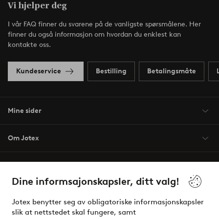
Vi hjelper deg
I vår FAQ finner du svarene på de vanligste spørsmålene. Her
finner du også informasjon om hvordan du enklest kan
kontakte oss.
Kundeservice
Bestilling
Betalingsmåte
Mine sider
Om Jotex
Våre tjenester
Dine informsajonskapsler, ditt valg!
Vilkår
Jotex benytter seg av obligatoriske informasjonskapsler
slik at nettstedet skal fungere, samt