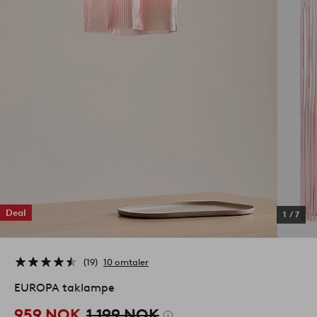
Deal
1
/
7
19
10 omtaler
EUROPA taklampe
959 NOK
1,199 NOK