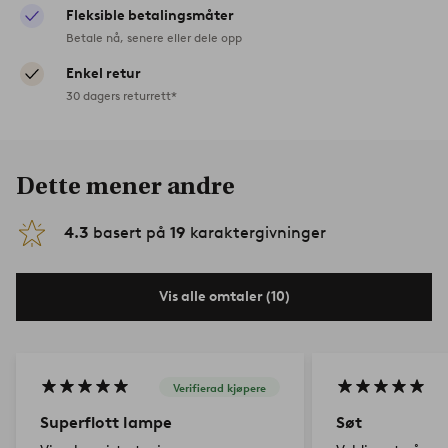
Fleksible betalingsmåter
Betale nå, senere eller dele opp
Enkel retur
30 dagers returrett*
Dette mener andre
4.3
basert på
19
karaktergivninger
Vis alle omtaler (10)
Verifierad kjøpere
Superflott lampe
Søt