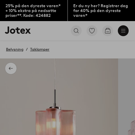
25% på den dyreste varen*
Er du ny her? Registrer deg
+ 10% ekstra på nedsatte
for 40% på den dyreste
priser**. Kode: 424882
varen*
Jotex’
Gå
Gå
logo
til
til
–
favorittmerkede
handlekurv
gå
produkter
Belysning
Taklamper
til
forsiden
Tilbake