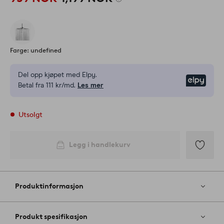
Farge: undefined
Del opp kjøpet med Elpy.
Elpy
Betal fra 111 kr/md.
Les mer
Utsolgt
Legg i handlekurv
Legg
til
favoritter
Produktinformasjon
Produkt spesifikasjon