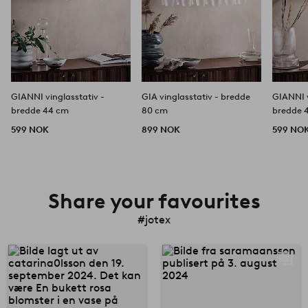
GIANNI vinglasstativ -
GIA vinglasstativ - bredde
GIANNI v
bredde 44 cm
80 cm
bredde 
599 NOK
899 NOK
599 NO
Share your favourites
#jotex