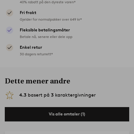
40% rabatt på den dyreste varen*
Fri frakt
Gjelder for normalpakker over 649 kr*
Fleksible betalingsmåter
Betale nå, senere eller dele opp
Enkel retur
30 dagers returrett*
Dette mener andre
4.3
basert på
3
karaktergivninger
Vis alle omtaler (1)