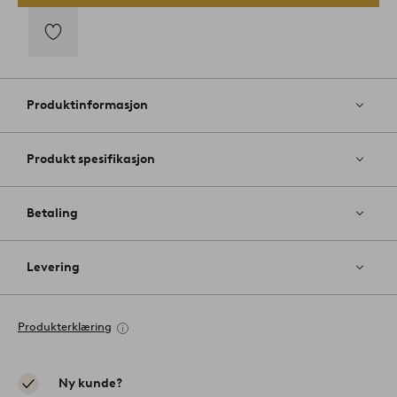
Legg
til
favoritter
Produktinformasjon
Produkt spesifikasjon
Betaling
Levering
Produkterklæring
Ny kunde?