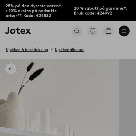
25% på den dyreste varen*
20 % rabatt på gardiner*.
+ 10% ekstra på nedsatte
Bruk kode: 424992
priser**. Kode: 424882
Jotex’
Gå
Gå
logo
til
til
–
favorittmerkede
handlekurv
gå
produkter
Kjøkken & borddekking
Kjøkkentilbehør
til
forsiden
Tilbake