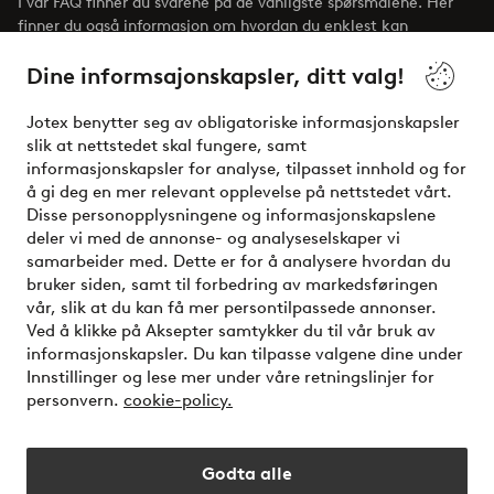
I vår FAQ finner du svarene på de vanligste spørsmålene. Her
finner du også informasjon om hvordan du enklest kan
kontakte oss.
Dine informsajonskapsler, ditt valg!
Kundeservice
Bestilling
Betalingsmåte
Jotex benytter seg av obligatoriske informasjonskapsler
slik at nettstedet skal fungere, samt
informasjonskapsler for analyse, tilpasset innhold og for
å gi deg en mer relevant opplevelse på nettstedet vårt.
Mine sider
Disse personopplysningene og informasjonskapslene
deler vi med de annonse- og analyseselskaper vi
Om Jotex
samarbeider med. Dette er for å analysere hvordan du
bruker siden, samt til forbedring av markedsføringen
vår, slik at du kan få mer persontilpassede annonser.
Våre tjenester
Ved å klikke på Aksepter samtykker du til vår bruk av
informasjonskapsler. Du kan tilpasse valgene dine under
Innstillinger og lese mer under våre retningslinjer for
Vilkår
personvern.
cookie-policy.
Venner
Godta alle