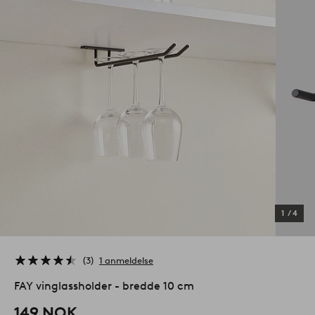
1
/
4
3
1 anmeldelse
FAY vinglassholder - bredde 10 cm
149 NOK