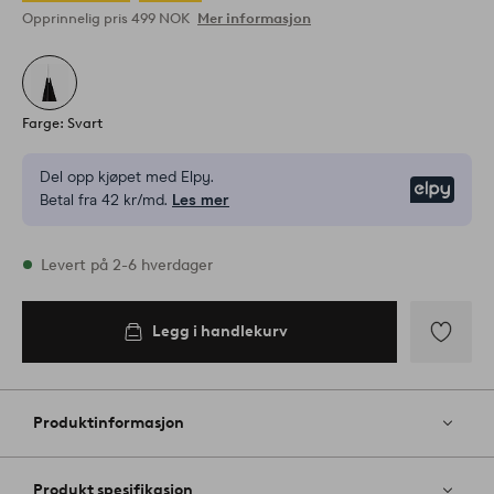
Opprinnelig pris
499 NOK
Mer informasjon
Farge: Svart
Del opp kjøpet med Elpy.
Elpy
Betal fra 42 kr/md.
Les mer
På lager
Levert på 2-6 hverdager
Legg i handlekurv
Legg i
handlekurv
Legg
til
favoritter
Produktinformasjon
Produkt spesifikasjon