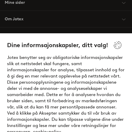
Mine sider
Om Jotex
Våre tjenester
Dine informsajonskapsler, ditt valg!
Vilkår
Jotex benytter seg av obligatoriske informasjonskapsler
slik at nettstedet skal fungere, samt
Venner
informasjonskapsler for analyse, tilpasset innhold og for
å gi deg en mer relevant opplevelse på nettstedet vårt.
Disse personopplysningene og informasjonskapslene
deler vi med de annonse- og analyseselskaper vi
Sikre betalinger - Betal direkte eller del opp
samarbeider med. Dette er for å analysere hvordan du
bruker siden, samt til forbedring av markedsføringen
Vil du vite mer om
våre betalingsalternativer
?
vår, slik at du kan få mer persontilpassede annonser.
elpy
Ved å klikke på Aksepter samtykker du til vår bruk av
informasjonskapsler. Du kan tilpasse valgene dine under
Innstillinger og lese mer under våre retningslinjer for
personvern.
cookie-policy.