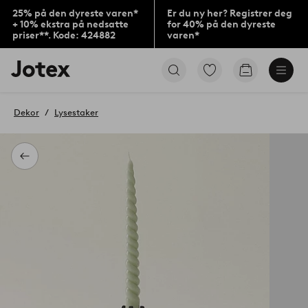
25% på den dyreste varen*
Er du ny her? Registrer deg
+ 10% ekstra på nedsatte
for 40% på den dyreste
priser**. Kode: 424882
varen*
Jotex’
Gå
Gå
logo
til
til
–
favorittmerkede
handlekurv
gå
produkter
Dekor
Lysestaker
til
forsiden
Tilbake