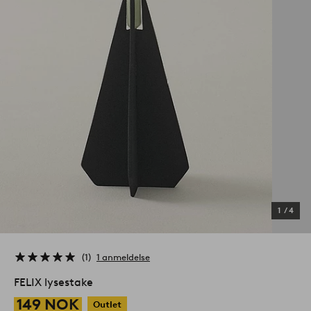
1
/
4
1
1 anmeldelse
FELIX lysestake
149 NOK
Outlet