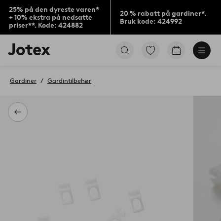
25% på den dyreste varen*
20 % rabatt på gardiner*.
+ 10% ekstra på nedsatte
Bruk kode: 424992
priser**. Kode: 424882
Jotex’
Gå
Gå
logo
til
til
–
favorittmerkede
handlekurv
gå
produkter
Gardiner
Gardintilbehør
til
forsiden
Tilbake