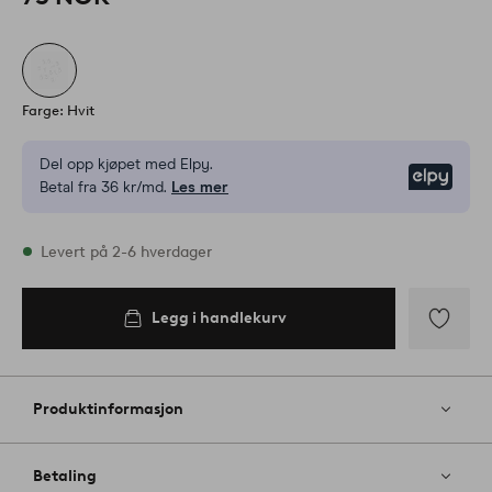
Farge: Hvit
Del opp kjøpet med Elpy.
Elpy
Betal fra 36 kr/md.
Les mer
På lager
Levert på 2-6 hverdager
Legg i handlekurv
Legg i
handlekurv
Legg
til
favoritter
Produktinformasjon
Betaling