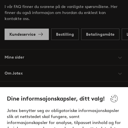
I vår FAQ finner du svarene på de vanligste spørsmålene. Her
finner du også informasjon om hvordan du enklest kan
kontakte oss.
Kundeservice
Bestilling
Betalingsmåte
Mine sider
Om Jotex
Våre tjenester
Dine informsajonskapsler, ditt valg!
Vilkår
Jotex benytter seg av obligatoriske informasjonskapsler
slik at nettstedet skal fungere, samt
Venner
informasjonskapsler for analyse, tilpasset innhold og for