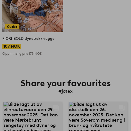
Outlet
FIORI
BOLD dynetrekk vugge
107 NOK
Opprinnelig pris
179 NOK
Share your favourites
#jotex