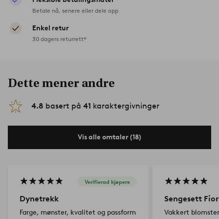
Betale nå, senere eller dele opp
Enkel retur
30 dagers returrett*
Dette mener andre
4.8
basert på
41
karaktergivninger
Vis alle omtaler (18)
Verifierad kjøpere
Dynetrekk
Sengesett Fior
Farge, mønster, kvalitet og passform
Vakkert blomste