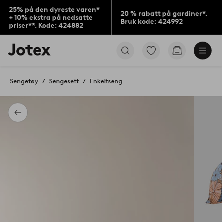
25% på den dyreste varen*
20 % rabatt på gardiner*.
+ 10% ekstra på nedsatte
Bruk kode: 424992
priser**. Kode: 424882
Jotex’
Gå
Gå
logo
til
til
–
favorittmerkede
handlekurv
gå
produkter
Sengetøy
Sengesett
Enkeltseng
til
forsiden
Tilbake