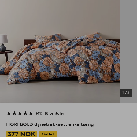
1
/
6
41
18 omtaler
FIORI BOLD dynetrekksett enkeltseng
377 NOK
Outlet