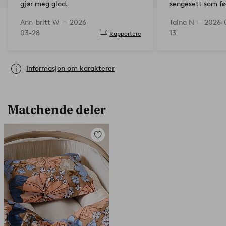
gjør meg glad.
sengesett som føl
det er godt å sovn
Ann-britt W —
2026-
Taina N —
2026-
å tenke på somm
03-28
13
Rapportere
Informasjon om karakterer
Matchende deler
Legg
til
favoritter