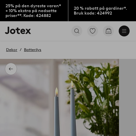
25% på den dyreste varen*
20 % rabatt på gardiner*.
+ 10% ekstra på nedsatte
Bruk kode: 424992
priser**. Kode: 424882
Jotex’
Gå
Gå
logo
til
til
–
favorittmerkede
handlekurv
gå
produkter
Dekor
Batterilys
til
forsiden
Tilbake