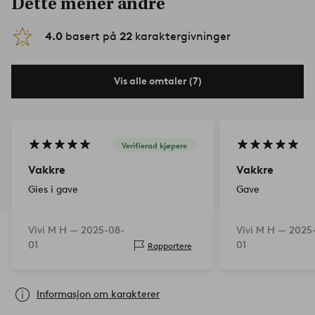
Dette mener andre
4.0
basert på
22
karaktergivninger
Vis alle omtaler (7)
Verifierad kjøpere
Vakkre
Vakkre
Gies i gave
Gave
Vivi M H —
2025-08-
Vivi M H —
2025
01
01
Rapportere
Informasjon om karakterer