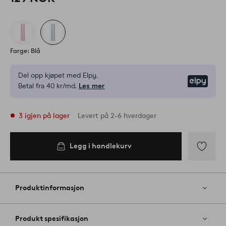
Farge: Blå
Del opp kjøpet med Elpy.
Elpy
Betal fra 40 kr/md.
Les mer
3 igjen på lager
Levert på 2-6 hverdager
Legg i handlekurv
Legg i
handlekurv
Legg
til
favoritter
Produktinformasjon
Produkt spesifikasjon