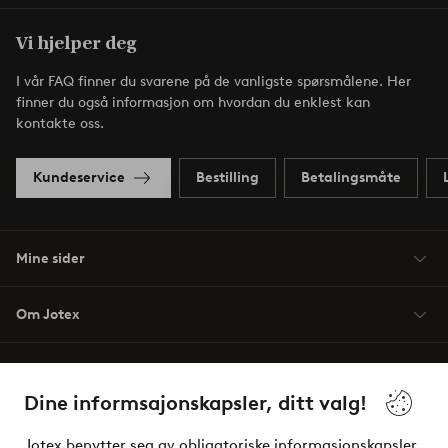
Vi hjelper deg
I vår FAQ finner du svarene på de vanligste spørsmålene. Her
finner du også informasjon om hvordan du enklest kan
kontakte oss.
Kundeservice
Bestilling
Betalingsmåte
Mine sider
Om Jotex
Våre tjenester
Dine informsajonskapsler, ditt valg!
Vilkår
Jotex benytter seg av obligatoriske informasjonskapsler