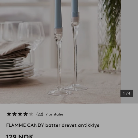
1
/
4
22
7 omtaler
FLAMME CANDY batteridrevet antikklys
129 NOK