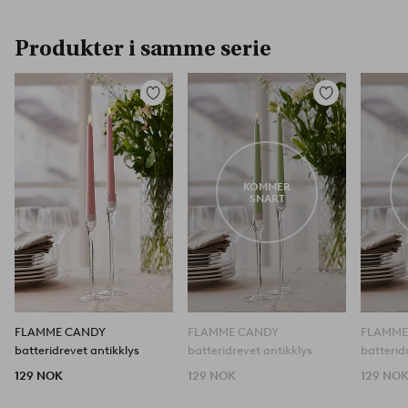
Produkter i samme serie
Legg
Legg
til
til
favoritter
favoritter
KOMMER
SNART
FLAMME CANDY
FLAMME CANDY
FLAMME
batteridrevet antikklys
batteridrevet antikklys
batterid
129 NOK
129 NOK
129 NO