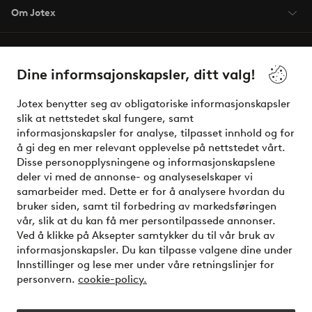
Om Jotex
Våre tjenester
Dine informsajonskapsler, ditt valg!
Vilkår
Jotex benytter seg av obligatoriske informasjonskapsler
slik at nettstedet skal fungere, samt
Venner
informasjonskapsler for analyse, tilpasset innhold og for
å gi deg en mer relevant opplevelse på nettstedet vårt.
Disse personopplysningene og informasjonskapslene
deler vi med de annonse- og analyseselskaper vi
Sikre betalinger - Betal direkte eller del opp
samarbeider med. Dette er for å analysere hvordan du
bruker siden, samt til forbedring av markedsføringen
Vil du vite mer om
våre betalingsalternativer
?
vår, slik at du kan få mer persontilpassede annonser.
elpy
Ved å klikke på Aksepter samtykker du til vår bruk av
informasjonskapsler. Du kan tilpasse valgene dine under
Innstillinger og lese mer under våre retningslinjer for
personvern.
cookie-policy.
Norge - Velg land