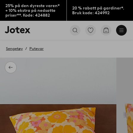
25% på den dyreste varen*
20 % rabatt på gardiner*.
+ 10% ekstra på nedsatte
Bruk kode: 424992
priser**. Kode: 424882
Jotex’
Gå
Gå
logo
til
til
–
favorittmerkede
handlekurv
gå
produkter
Sengetøy
Putevar
til
forsiden
Tilbake