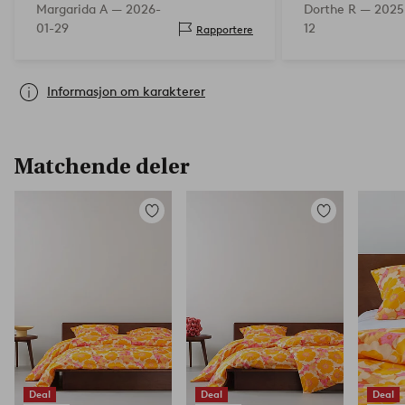
Margarida A —
2026-
Dorthe R —
2025
01-29
12
Rapportere
Informasjon om karakterer
Matchende deler
Legg
Legg
til
til
favoritter
favoritter
Deal
Deal
Deal