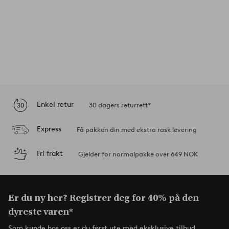
Enkel retur
30 dagers returrett*
Express
Få pakken din med ekstra rask levering
Fri frakt
Gjelder for normalpakke over 649 NOK
Er du ny her? Registrer deg for 40% på den
dyreste varen*
Som kunde hos oss er du først ute med eksklusive tilbud,