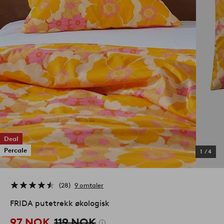
Deal
Percale
1
/
4
28
9 omtaler
FRIDA putetrekk økologisk
97 NOK
119 NOK