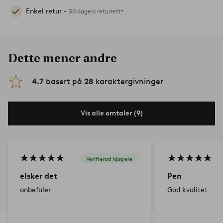
Enkel retur -
30 dagers returrett*
Dette mener andre
4.7
basert på
28
karaktergivninger
Vis alle omtaler (9)
Verifierad kjøpere
elsker det
Pen
anbefaler
God kvalitet