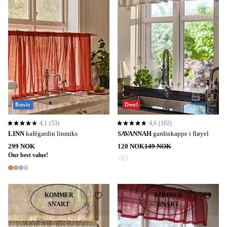
Basic
Deal
4,1
(53)
4,6
(102)
4,1 basert på 53 karaktergivninger
4,6 basert på 102 karaktergivninger
LINN
kafégardin linmiks
SAVANNAH
gardinkappe i fløyel
299 NOK
120 NOK
149 NOK
Our best value!
2 farger
4 farger
KOMMER
KOMMER
Legg til favoritter
Legg t
SNART
SNART