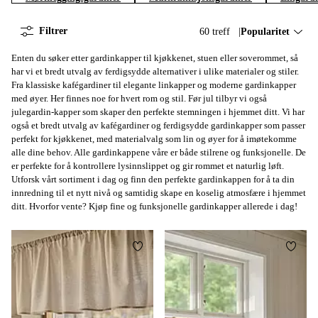
Filtrer
60 treff
Sorter på:
Popularitet
Enten du søker etter gardinkapper til kjøkkenet, stuen eller soverommet, så
har vi et bredt utvalg av ferdigsydde alternativer i ulike materialer og stiler.
Fra klassiske kafégardiner til elegante linkapper og moderne gardinkapper
med øyer. Her finnes noe for hvert rom og stil. Før jul tilbyr vi også
julegardin-kapper som skaper den perfekte stemningen i hjemmet ditt. Vi har
også et bredt utvalg av kafégardiner og ferdigsydde gardinkapper som passer
perfekt for kjøkkenet, med materialvalg som lin og øyer for å imøtekomme
alle dine behov. Alle gardinkappene våre er både stilrene og funksjonelle. De
er perfekte for å kontrollere lysinnslippet og gir rommet et naturlig løft.
Utforsk vårt sortiment i dag og finn den perfekte gardinkappen for å ta din
innredning til et nytt nivå og samtidig skape en koselig atmosfære i hjemmet
ditt. Hvorfor vente? Kjøp fine og funksjonelle gardinkapper allerede i dag!
Legg til favoritter
Legg t