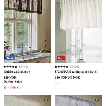
Basic
Deal
4,6
(64)
4,6
(102)
4,6 basert på 64 karaktergivninger
4,6 basert på 102 karaktergivninger
CAISA
gardinkappe
SAVANNAH
gardinkappe i fløyel
129 NOK
120 NOK
149 NOK
Our best value!
2 farger
+1
6 farger
Legg til favoritter
Legg t