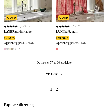
Outlet
Outlet
4,4
(241)
4,2
(10)
4,4 basert på 241 karaktergivninger
4,2 basert på 10 karaktergivninger
LAYER
gardinkappe
LUNI
kafégardin
89 NOK
159 NOK
Opprinnelig pris
179 NOK
Opprinnelig pris
399 NOK
+3
8 farger
1 farge
Du har sett 57 av 60 produkter
Vis flere
1
2
Populær filtrering