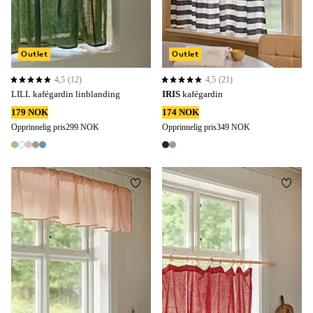
Outlet
Outlet
4,5
(12)
4,5
(21)
4,5 basert på 12 karaktergivninger
4,5 basert på 21 karaktergivninger
LILL kafégardin linblanding
IRIS
kafégardin
179 NOK
174 NOK
Opprinnelig pris
299 NOK
Opprinnelig pris
349 NOK
5 farger
2 farger
Legg til favoritter
Legg t