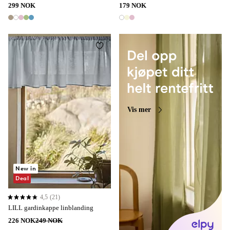
299 NOK
179 NOK
5 farger
3 farger
Legg til favoritter
Vis mer
New in
Deal
4,5
(21)
4,5 basert på 21 karaktergivninger
LILL gardinkappe linblanding
226 NOK
249 NOK