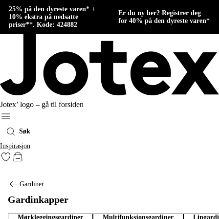
25% på den dyreste varen* +
Er du ny her? Registrer deg
10% ekstra på nedsatte
for 40% på den dyreste varen*
priser**. Kode: 424882
Jotex’ logo – gå til forsiden
Meny
Søk
Inspirasjon
Gå til favorittmerkede produkter
Gå til handlekurven
Gardiner
Gardinkapper
Mørkleggingsgardiner
Multifunksjonsgardiner
Lingard