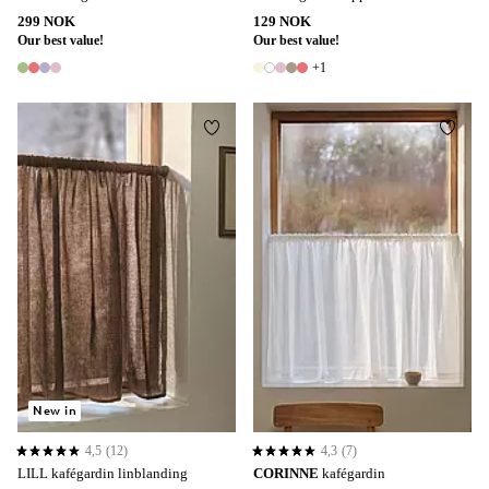
299 NOK
129 NOK
Our best value!
Our best value!
+1
4 farger
6 farger
Legg til favoritter
Legg t
New in
4,5
(12)
4,3
(7)
4,5 basert på 12 karaktergivninger
4,3 basert på 7 karaktergivninger
LILL kafégardin linblanding
CORINNE
kafégardin