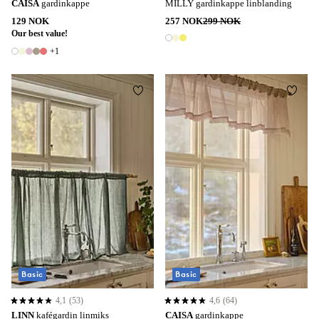
CAISA
gardinkappe
MILLY gardinkappe linblanding
129 NOK
257 NOK
299 NOK
Our best value!
3 farger
+1
6 farger
Legg til favoritter
Legg t
Basic
Basic
4,1
(53)
4,6
(64)
4,1 basert på 53 karaktergivninger
4,6 basert på 64 karaktergivninger
LINN
kafégardin linmiks
CAISA
gardinkappe