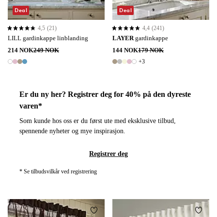
Deal
Deal
4,5
(21)
4,4
(241)
4,5 basert på 21 karaktergivninger
4,4 basert på 241 karaktergivninger
LILL gardinkappe linblanding
LAYER
gardinkappe
214 NOK
249 NOK
144 NOK
179 NOK
+3
4 farger
8 farger
Er du ny her? Registrer deg for 40% på den dyreste
varen*
Som kunde hos oss er du først ute med eksklusive tilbud,
spennende nyheter og mye inspirasjon.
Registrer deg
* Se tilbudsvilkår ved registrering
Legg til favoritter
Legg t