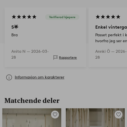
Verifierad kjøpere
5🌟
Enkel vinterga
Bra
Passet perfekt i
hvorfra jeg ser 
100 m fra huset 
Anita N —
2026-03-
Annki Ö —
2026-
28
28
Rapportere
Informasjon om karakterer
Matchende deler
Legg
Legg
til
til
favoritter
favorit