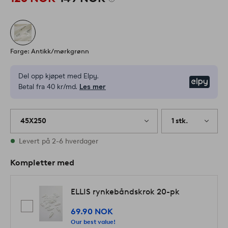
Farge: Antikk/mørkgrønn
Del opp kjøpet med Elpy.
Elpy
Betal fra 40 kr/md.
Les mer
45X250
1 stk.
På lager
Levert på 2-6 hverdager
Kompletter med
ELLIS rynkebåndskrok 20-pk
69.90 NOK
Our best value!