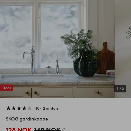
Deal
1
/
2
10
2 omtaler
SKOG gardinkappe
128 NOK
149 NOK