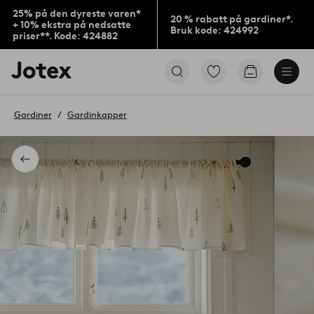
25% på den dyreste varen*
20 % rabatt på gardiner*.
+ 10% ekstra på nedsatte
Bruk kode: 424992
priser**. Kode: 424882
Jotex’
Gå
Gå
logo
til
til
–
favorittmerkede
handlekurv
gå
produkter
Gardiner
Gardinkapper
til
forsiden
Tilbake