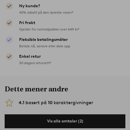
Ny kunde?
40% rabatt på den dyreste varen*
Fri frakt
Gjelder for normalpakker over 649 kr*
Fleksible betalingsmåter
Betale nå, senere eller dele opp
Enkel retur
30 dagers returrett*
Dette mener andre
4.1
basert på
10
karaktergivninger
Vis alle omtaler (2)