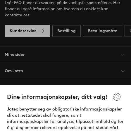
I vår FAQ finner du svarene på de vanligste spørsmålene. Her
finner du også informasjon om hvordan du enklest kan
kontakte oss.
Kundeservice
Bestilling
Betalingsmåte
Mine sider
Om Jotex
Våre tjenester
Dine informsajonskapsler, ditt valg!
Vilkår
Jotex benytter seg av obligatoriske informasjonskapsler
slik at nettstedet skal fungere, samt
Venner
informasjonskapsler for analyse, tilpasset innhold og for
å gi deg en mer relevant opplevelse på nettstedet vårt.