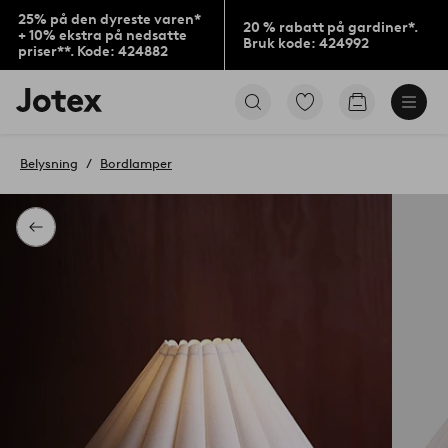
25% på den dyreste varen*
20 % rabatt på gardiner*.
+ 10% ekstra på nedsatte
Bruk kode: 424992
priser**. Kode: 424882
Jotex’
Gå
Gå
logo
til
til
–
favorittmerkede
handlekurv
gå
produkter
Belysning
Bordlamper
til
forsiden
Tilbake