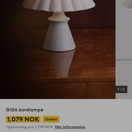
1
/
5
GIGA bordlampe
1,079 NOK
Outlet
Opprinnelig pris
1,799 NOK
Mer informasjon