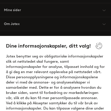
Mine sider
Om Jotex
Våre tjenester
Dine informsajonskapsler, ditt valg!
Vilkår
Jotex benytter seg av obligatoriske informasjonskapsler
slik at nettstedet skal fungere, samt
Venner
informasjonskapsler for analyse, tilpasset innhold og for
å gi deg en mer relevant opplevelse på nettstedet vårt.
Disse personopplysningene og informasjonskapslene
deler vi med de annonse- og analyseselskaper vi
Sikre betalinger - Betal direkte eller del opp
samarbeider med. Dette er for å analysere hvordan du
bruker siden, samt til forbedring av markedsføringen
Vil du vite mer om
våre betalingsalternativer
?
vår, slik at du kan få mer persontilpassede annonser.
elpy
Ved å klikke på Aksepter samtykker du til vår bruk av
informasjonskapsler. Du kan tilpasse valgene dine under