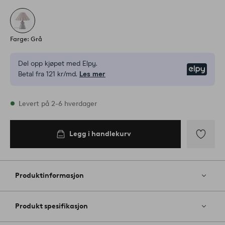
Farge: Grå
Del opp kjøpet med Elpy.
Elpy
Betal fra 121 kr/md.
Les mer
På lager
Levert på 2-6 hverdager
Legg i handlekurv
Legg
til
favoritter
Produktinformasjon
Produkt spesifikasjon