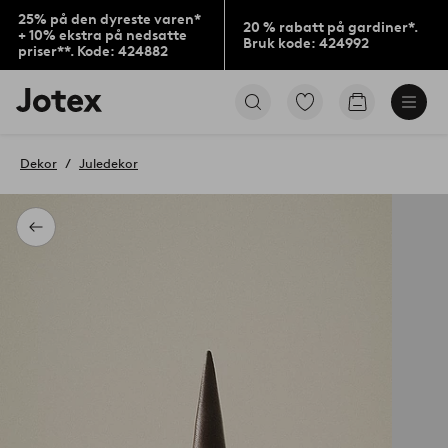
25% på den dyreste varen*
20 % rabatt på gardiner*.
+ 10% ekstra på nedsatte
Bruk kode: 424992
priser**. Kode: 424882
Jotex’
Gå
Gå
logo
til
til
–
favorittmerkede
handlekurv
gå
produkter
Dekor
Juledekor
til
forsiden
Tilbake