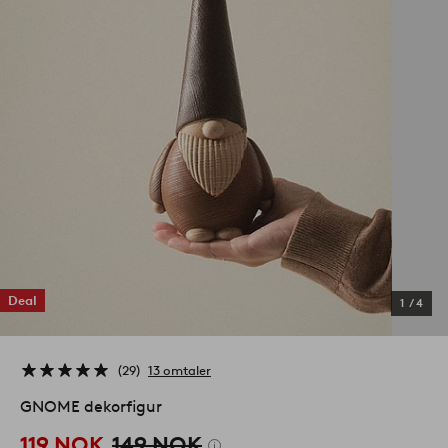
Deal
1
/
4
29
13 omtaler
GNOME dekorfigur
119 NOK
149 NOK