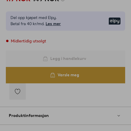
Del opp kjøpet med Elpy.
Elpy
Betal fra 40 kr/md.
Les mer
Midlertidig utsolgt
Legg i handlekurv
Varsle meg
Legg
til
favoritter
Produktinformasjon