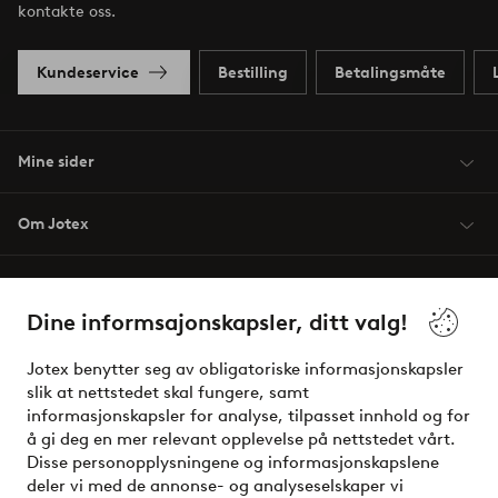
kontakte oss.
Kundeservice
Bestilling
Betalingsmåte
Mine sider
Om Jotex
Våre tjenester
Dine informsajonskapsler, ditt valg!
Vilkår
Jotex benytter seg av obligatoriske informasjonskapsler
slik at nettstedet skal fungere, samt
Venner
informasjonskapsler for analyse, tilpasset innhold og for
å gi deg en mer relevant opplevelse på nettstedet vårt.
Disse personopplysningene og informasjonskapslene
deler vi med de annonse- og analyseselskaper vi