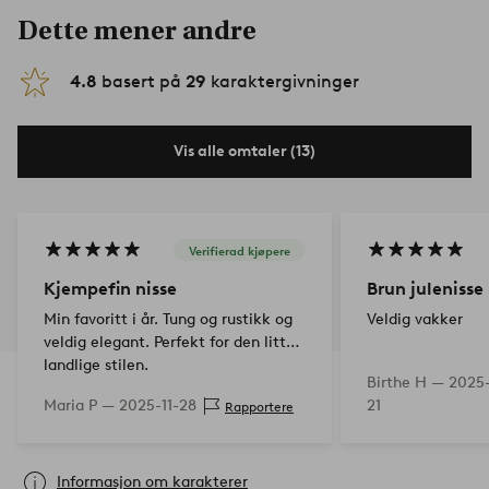
Dette mener andre
4.8
basert på
29
karaktergivninger
Vis alle omtaler (13)
Verifierad kjøpere
Kjempefin nisse
Brun julenisse
Min favoritt i år. Tung og rustikk og
Veldig vakker
veldig elegant. Perfekt for den litt
landlige stilen.
Birthe H —
2025-
Maria P —
2025-11-28
21
Rapportere
Informasjon om karakterer