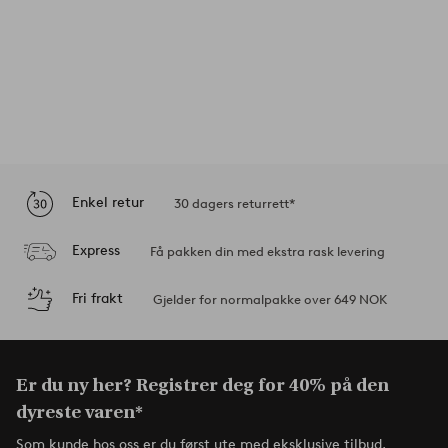
Enkel retur
30 dagers returrett*
Express
Få pakken din med ekstra rask levering
Fri frakt
Gjelder for normalpakke over 649 NOK
Er du ny her? Registrer deg for 40% på den
dyreste varen*
Som kunde hos oss er du først ute med eksklusive tilbud,