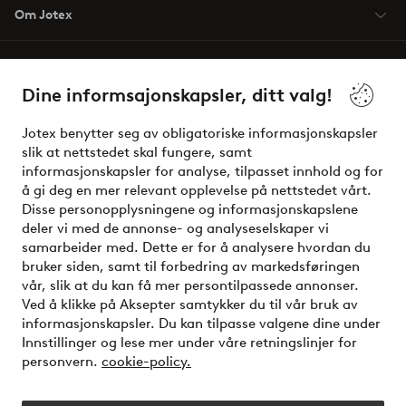
Om Jotex
Våre tjenester
Dine informsajonskapsler, ditt valg!
Vilkår
Jotex benytter seg av obligatoriske informasjonskapsler
slik at nettstedet skal fungere, samt
Venner
informasjonskapsler for analyse, tilpasset innhold og for
å gi deg en mer relevant opplevelse på nettstedet vårt.
Disse personopplysningene og informasjonskapslene
deler vi med de annonse- og analyseselskaper vi
Sikre betalinger - Betal direkte eller del opp
samarbeider med. Dette er for å analysere hvordan du
bruker siden, samt til forbedring av markedsføringen
Vil du vite mer om
våre betalingsalternativer
?
vår, slik at du kan få mer persontilpassede annonser.
elpy
Ved å klikke på Aksepter samtykker du til vår bruk av
informasjonskapsler. Du kan tilpasse valgene dine under
Innstillinger og lese mer under våre retningslinjer for
personvern.
cookie-policy.
Norge - Velg land