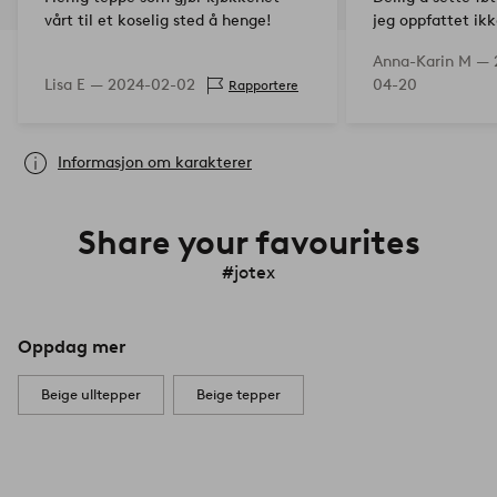
vårt til et koselig sted å henge!
jeg oppfattet ikk
stripete... en ly
Anna-Karin M —
osv. Trodde den v
Lisa E —
2024-02-02
04-20
Rapportere
må venne meg til
likevel sin p…
Informasjon om karakterer
Share your favourites
#jotex
Oppdag mer
Beige ulltepper
Beige tepper