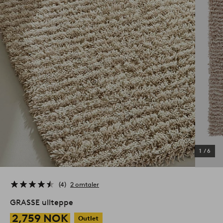
1
/
6
4
2 omtaler
GRASSE ullteppe
2,759 NOK
Outlet