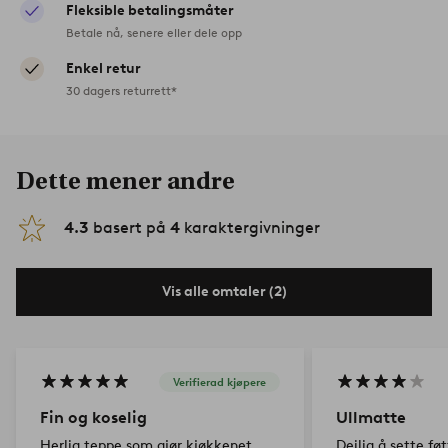
Fleksible betalingsmåter
Betale nå, senere eller dele opp
Enkel retur
30 dagers returrett*
Dette mener andre
4.3
basert på
4
karaktergivninger
Vis alle omtaler (2)
Verifierad kjøpere
Fin og koselig
Ullmatte
Herlig teppe som gjør kjøkkenet
Deilig å sette fø