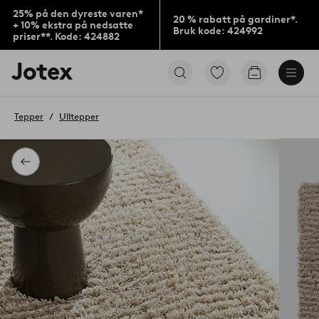
25% på den dyreste varen*
20 % rabatt på gardiner*.
+ 10% ekstra på nedsatte
Bruk kode: 424992
priser**. Kode: 424882
Jotex’
Gå
Gå
logo
til
til
–
favorittmerkede
handlekurv
gå
produkter
Tepper
Ulltepper
til
forsiden
Tilbake