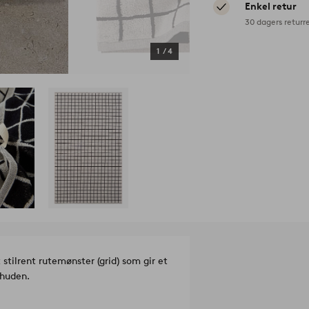
Enkel retur
30 dagers returr
1
/
4
tilrent rutemønster (grid) som gir et
 huden.