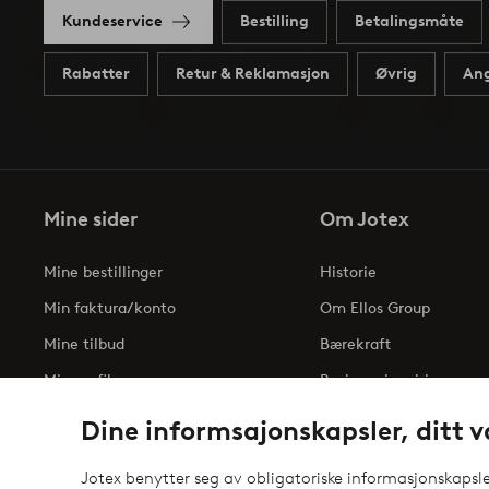
Kundeservice
Bestilling
Betalingsmåte
Rabatter
Retur & Reklamasjon
Øvrig
Ang
Mine sider
Om Jotex
Mine bestillinger
Historie
Min faktura/konto
Om Ellos Group
Mine tilbud
Bærekraft
Min profil
Business inquiries
Tilgjengelighetserklæri
Dine informsajonskapsler, ditt v
Jotex benytter seg av obligatoriske informasjonskapsler