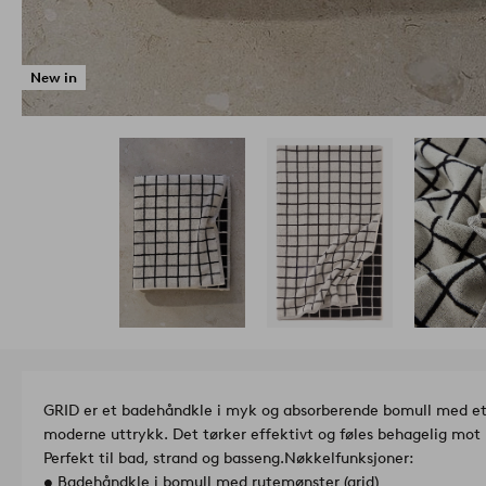
New in
GRID er et badehåndkle i myk og absorberende bomull med et s
moderne uttrykk. Det tørker effektivt og føles behagelig mot
Perfekt til bad, strand og basseng.
Nøkkelfunksjoner:
• Badehåndkle i bomull med rutemønster (grid)