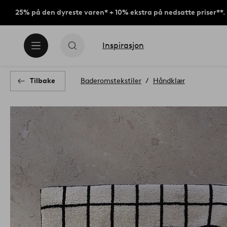
25% på den dyreste varen* + 10% ekstra på nedsatte priser**.
Inspirasjon
Tilbake
Baderomstekstiler
Håndklær