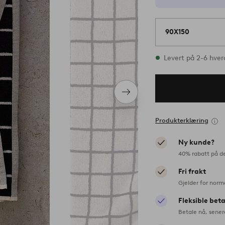
90X150
På lager
Levert på 2-6 hve
Neste
produkt
Produkterklæring
Ny kunde?
40% rabatt på d
Fri frakt
Gjelder for norm
Fleksible bet
Betale nå, sener