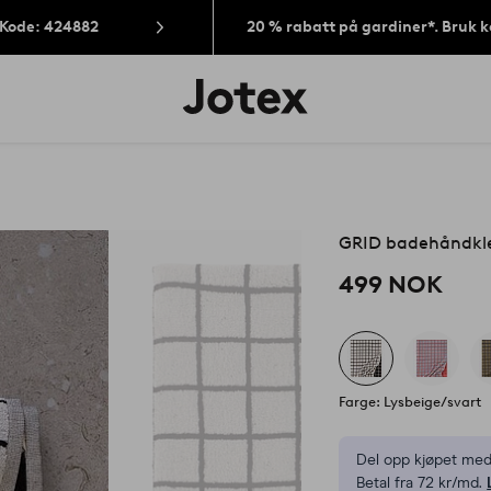
 Kode: 424882
20 % rabatt på gardiner*. Bruk 
Jotex’
logo
–
gå
til
forsiden
GRID badehåndkl
499 NOK
Farge: Lysbeige/svart
Del opp kjøpet med
Betal fra 72 kr/md.