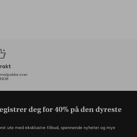
frakt
ormalpakke over
 NOK
egistrer deg for 40% på den dyreste
ørst ute med eksklusive tilbud, spennende nyheter og mye