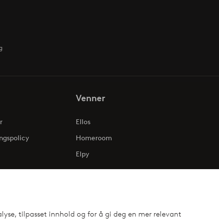
g
Venner
r
Ellos
ngspolicy
Homeroom
Elpy
lyse, tilpasset innhold og for å gi deg en mer relevant