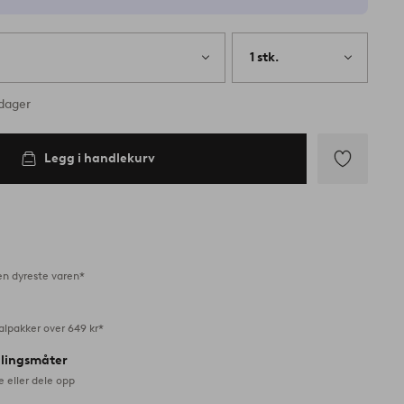
1 stk.
rdager
Legg i handlekurv
Legg
til
favoritter
en dyreste varen*
alpakker over 649 kr*
alingsmåter
e eller dele opp