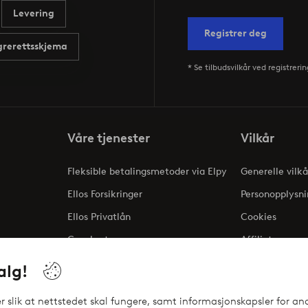
Levering
Registrer deg
rerettsskjema
* Se tilbudsvilkår ved registrerin
Våre tjenester
Vilkår
Fleksible betalingsmetoder via Elpy
Generelle vilkå
Ellos Forsikringer
Personopplysni
Ellos Privatlån
Cookies
Gavekort
Affiliate
ng
alg!
 slik at nettstedet skal fungere, samt informasjonskapsler for ana