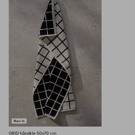
til
favoritter
New in
GRID håndkle 50x70 cm