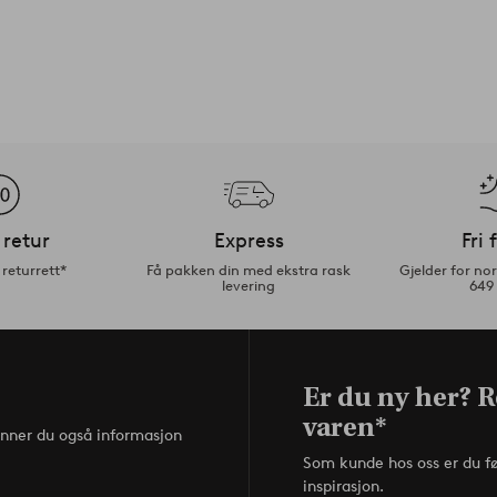
 retur
Express
Fri 
returrett*
Få pakken din med ekstra rask
Gjelder for n
levering
649
Er du ny her? R
varen*
inner du også informasjon
Som kunde hos oss er du f
inspirasjon.