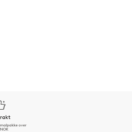
frakt
ormalpakke over
 NOK