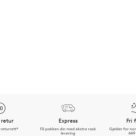
 retur
Express
Fri 
returrett*
Få pakken din med ekstra rask
Gjelder for n
levering
649