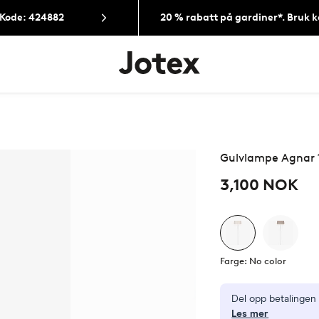
 Kode: 424882
20 % rabatt på gardiner*. Bruk 
Jotex’
logo
–
gå
til
forsiden
Gulvlampe Agnar 
3,100 NOK
Farge: No color
Del opp betalinge
Les mer