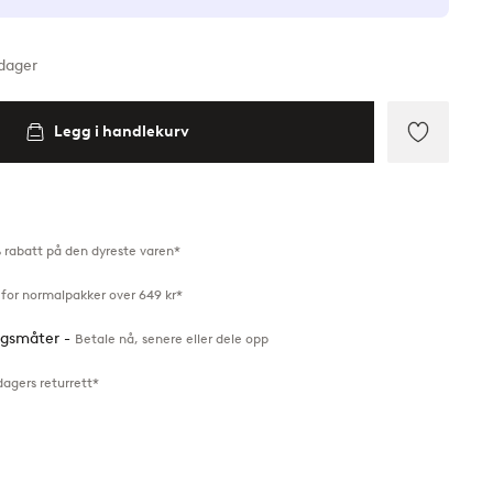
rdager
Legg i handlekurv
Legg
til
favoritte
 rabatt på den dyreste varen*
 for normalpakker over 649 kr*
ingsmåter -
Betale nå, senere eller dele opp
dagers returrett*