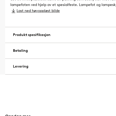
lampefoten ved hjelp av et spesialfeste. Lampefot og lampesk
skjerm.
Artikelnummer: 1738577-01-0
Last ned høyoppløst bilde
Produkt spesifikasjon
Betaling
Levering