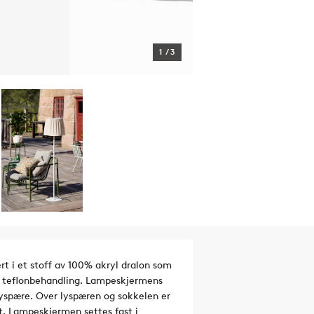
1
/
3
t i et stoff av 100% akryl dralon som
de teflonbehandling. Lampeskjermens
r lyspære. Over lyspæren og sokkelen er
t. Lampeskjermen settes fast i