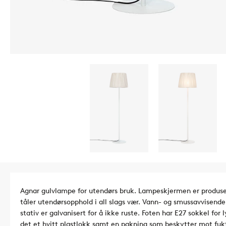
Agnar gulvlampe for utendørs bruk. Lampeskjermen er produser
tåler utendørsopphold i all slags vær. Vann- og smussavvisen
stativ er galvanisert for å ikke ruste. Foten har E27 sokkel fo
det et hvitt plastlokk samt en pakning som beskytter mot fuk