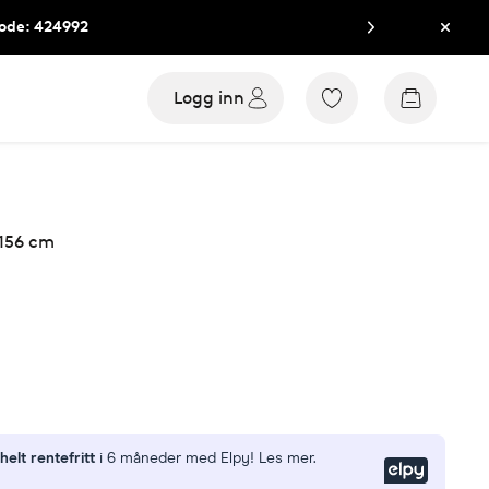
kode: 424992
Lukk
Logg inn
Gå
Gå
til
til
favorittmerkede
handleku
produkter
156 cm
n
helt rentefritt
i 6 måneder med Elpy! Les mer.
Elpy