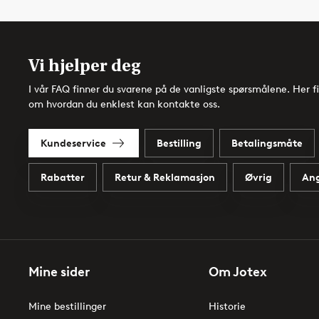
Vi hjelper deg
I vår FAQ finner du svarene på de vanligste spørsmålene. Her f
om hvordan du enklest kan kontakte oss.
Kundeservice
Bestilling
Betalingsmåte
Rabatter
Retur & Reklamasjon
Øvrig
Ang
Mine sider
Om Jotex
Mine bestillinger
Historie