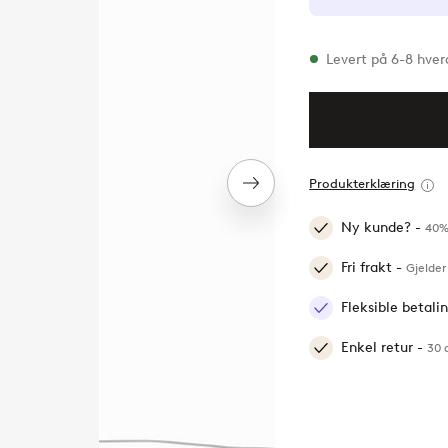
På lager
Levert på 6-8 hve
Produkterklæring
Neste
produkt
Ny kunde? -
40%
Fri frakt -
Gjelder
Fleksible betal
Enkel retur -
30 