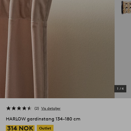
1
/
4
2
Vis detaljer
HARLOW gardinstang 134-180 cm
314 NOK
Outlet