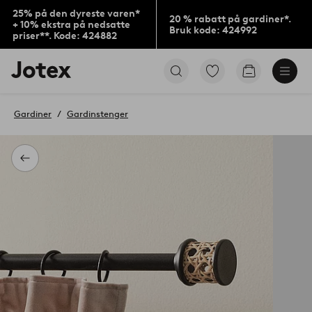
25% på den dyreste varen*
20 % rabatt på gardiner*.
+ 10% ekstra på nedsatte
Bruk kode: 424992
priser**. Kode: 424882
Jotex’
Gå
Gå
logo
til
til
–
favorittmerkede
handlekurv
gå
produkter
Gardiner
Gardinstenger
til
forsiden
Tilbake