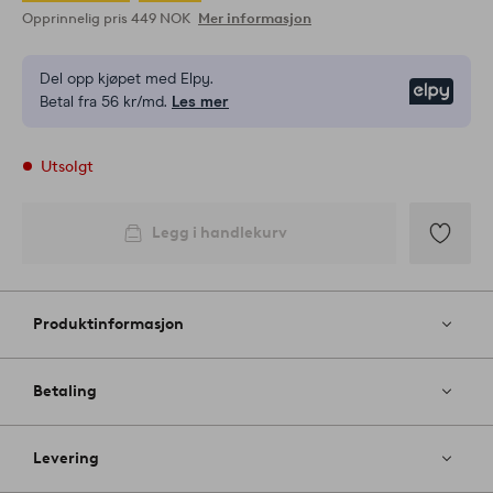
Opprinnelig pris
449 NOK
Mer informasjon
Del opp kjøpet med Elpy.
Elpy
Betal fra 56 kr/md.
Les mer
Utsolgt
Legg i handlekurv
Legg
til
favoritter
Produktinformasjon
Betaling
Levering