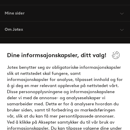
Mine sider
Om Jotex
Våre tjenester
Dine informsajonskapsler, ditt valg!
Vilkår
Jotex benytter seg av obligatoriske informasjonskapsler
slik at nettstedet skal fungere, samt
Venner
informasjonskapsler for analyse, tilpasset innhold og for
å gi deg en mer relevant opplevelse på nettstedet vårt.
Disse personopplysningene og informasjonskapslene
deler vi med de annonse- og analyseselskaper vi
Sikre betalinger - Betal direkte eller del opp
samarbeider med. Dette er for å analysere hvordan du
bruker siden, samt til forbedring av markedsføringen
Vil du vite mer om
våre betalingsalternativer
?
vår, slik at du kan få mer persontilpassede annonser.
elpy
Ved å klikke på Aksepter samtykker du til vår bruk av
informasjonskapsler. Du kan tilpasse valgene dine under