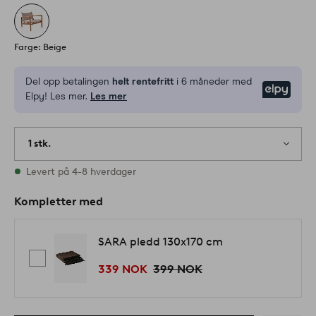
Farge: Beige
Del opp betalingen
helt rentefritt
i 6 måneder med
Elpy
Elpy! Les mer.
Les mer
1 stk.
På lager
Levert på 4-8 hverdager
Kompletter med
SARA pledd 130x170 cm
339 NOK
399 NOK