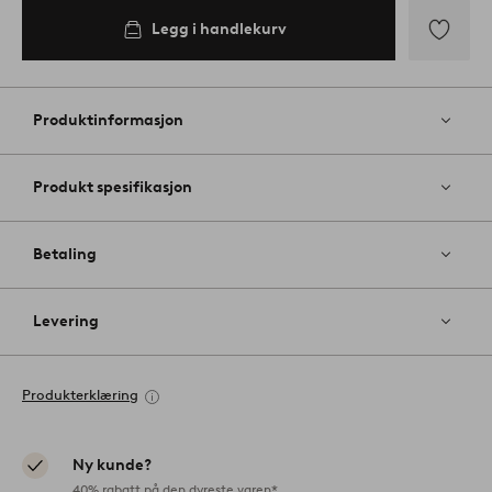
Legg i handlekurv
Legg
til
favoritter
Produktinformasjon
Produkt spesifikasjon
Betaling
Levering
Produkterklæring
Ny kunde?
40% rabatt på den dyreste varen*