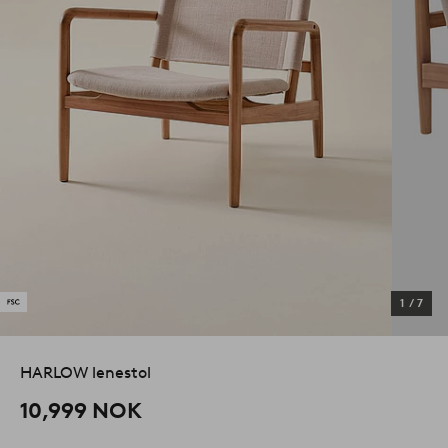
1
/
7
HARLOW lenestol
10,999 NOK