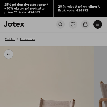
25% på den dyreste varen*
20 % rabatt på gardiner*.
+ 10% ekstra på nedsatte
Bruk kode: 424992
priser**. Kode: 424882
Jotex’
Gå
Gå
logo
til
til
–
favorittmerkede
handlekurv
gå
produkter
Møbler
Lenestoler
til
forsiden
Tilbake