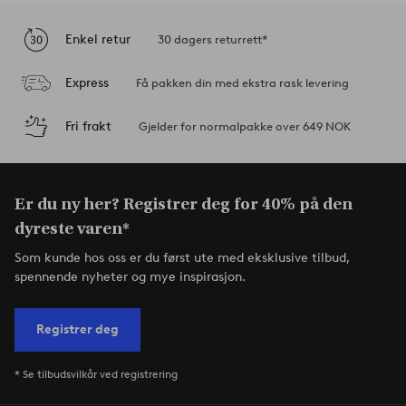
Enkel retur
30 dagers returrett*
Express
Få pakken din med ekstra rask levering
Fri frakt
Gjelder for normalpakke over 649 NOK
Er du ny her? Registrer deg for 40% på den
dyreste varen*
Som kunde hos oss er du først ute med eksklusive tilbud,
spennende nyheter og mye inspirasjon.
Registrer deg
* Se tilbudsvilkår ved registrering