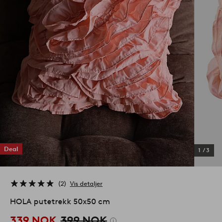
Deal
1
/
3
2
Vis detaljer
HOLA putetrekk 50x50 cm
339 NOK
399 NOK