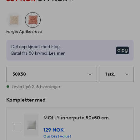
Farge: Aprikosrosa
Del opp kjøpet med Elpy.
Elpy
Betal fra 58 kr/md.
Les mer
50X50
1 stk.
På lager
Levert på 2-6 hverdager
Kompletter med
MOLLY innerpute 50x50 cm
129 NOK
Our best value!