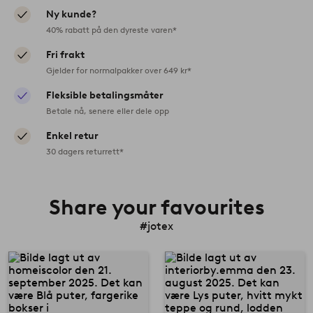
Ny kunde?
40% rabatt på den dyreste varen*
Fri frakt
Gjelder for normalpakker over 649 kr*
Fleksible betalingsmåter
Betale nå, senere eller dele opp
Enkel retur
30 dagers returrett*
Share your favourites
#jotex