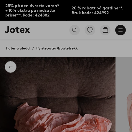
25% på den dyreste varen*
20 % rabatt på gardiner*.
+ 10% ekstra på nedsatte
Bruk kode: 424992
priser**. Kode: 424882
Jotex’
Gå
Gå
logo
til
til
–
favorittmerkede
handlekurv
gå
produkter
Puter & pledd
Pynteputer & putetrekk
til
forsiden
Tilbake