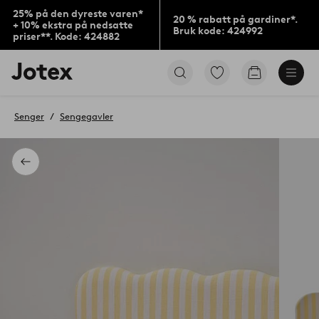
25% på den dyreste varen*
20 % rabatt på gardiner*.
+ 10% ekstra på nedsatte
Bruk kode: 424992
priser**. Kode: 424882
Jotex’
Gå
Gå
logo
til
til
–
favorittmerkede
handlekurv
gå
produkter
Senger
Sengegavler
til
forsiden
Tilbake