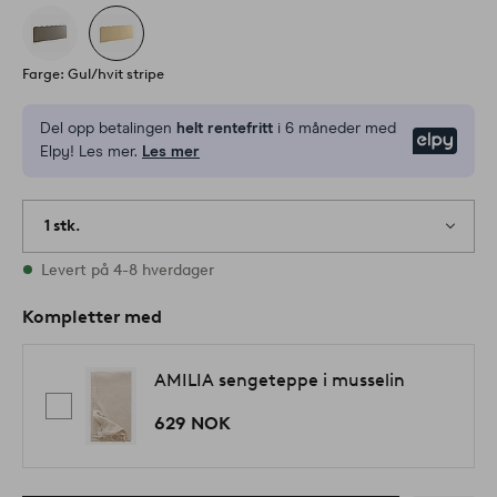
Farge: Gul/hvit stripe
Del opp betalingen
helt rentefritt
i 6 måneder med
Elpy
Elpy! Les mer.
Les mer
1 stk.
På lager
Levert på 4-8 hverdager
Kompletter med
AMILIA sengeteppe i musselin
629 NOK