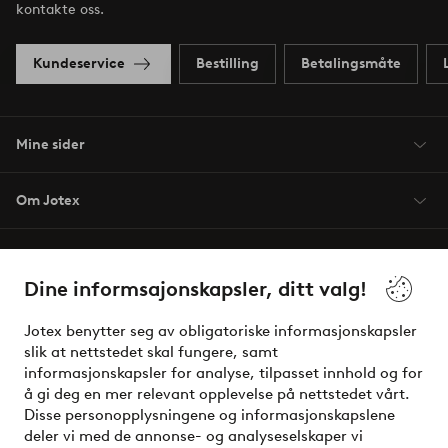
kontakte oss.
Kundeservice
Bestilling
Betalingsmåte
Mine sider
Om Jotex
Våre tjenester
Dine informsajonskapsler, ditt valg!
Vilkår
Jotex benytter seg av obligatoriske informasjonskapsler
slik at nettstedet skal fungere, samt
Venner
informasjonskapsler for analyse, tilpasset innhold og for
å gi deg en mer relevant opplevelse på nettstedet vårt.
Disse personopplysningene og informasjonskapslene
deler vi med de annonse- og analyseselskaper vi