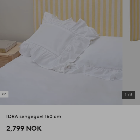
1
/
5
IDRA sengegavl 160 cm
2,799 NOK