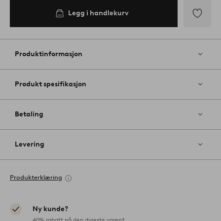
Legg i handlekurv
Legg
til
favoritter
Produktinformasjon
Produkt spesifikasjon
Betaling
Levering
Produkterklæring
Ny kunde?
40% rabatt på den dyreste varen*