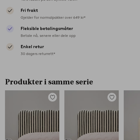
Fri frakt
Gjelder for normalpakker over 649 kr*
Fleksible betalingsmåter
Betale nå, senere eller dele opp
Enkel retur
30 dagers returrett*
Produkter i samme serie
Legg
Legg
til
til
favoritter
favoritter