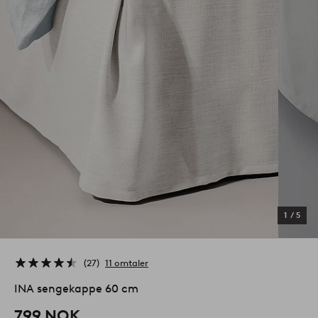
1
/
5
27
11 omtaler
INA sengekappe 60 cm
799 NOK