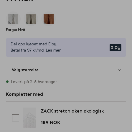
Farge: Hvit
Del opp kjøpet med Elpy.
Elpy
Betal fra 97 kr/md.
Les mer
Velg størrelse
Alle størrelser finnes på lager
Levert på 2-6 hverdager
Kompletter med
ZACK stretchlaken økologisk
189 NOK