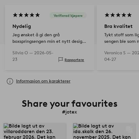
Verifierad kjøpere
Nydelig
Bra kvalitet
Jeg ønsket å gi den grå
Tykt stoff som lig
boxspringsengen min et nytt design,
sengen ble som n
og det lykkes vidunderlig med
farge.
Silvia O —
2026-05-
Veronica S —
20
dette. Jeg har lagt to forskjellige
23
04-27
Rapportere
høyder oppå hverandre, først for den
nedre madrassen og rammen med…
Informasjon om karakterer
Share your favourites
#jotex