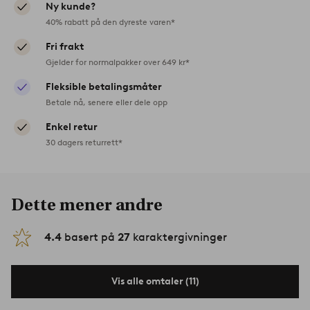
Ny kunde?
40% rabatt på den dyreste varen*
Fri frakt
Gjelder for normalpakker over 649 kr*
Fleksible betalingsmåter
Betale nå, senere eller dele opp
Enkel retur
30 dagers returrett*
Dette mener andre
4.4
basert på
27
karaktergivninger
Vis alle omtaler (11)