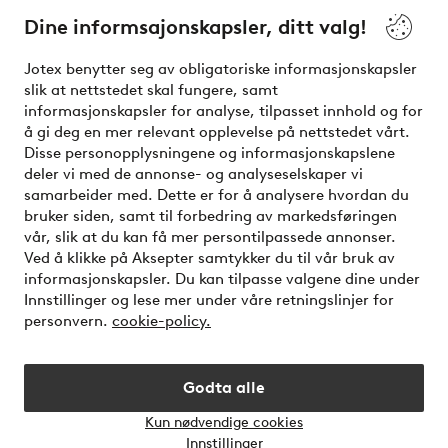
Dine informsajonskapsler, ditt valg!
Vilkår
Jotex benytter seg av obligatoriske informasjonskapsler
slik at nettstedet skal fungere, samt
Venner
informasjonskapsler for analyse, tilpasset innhold og for
å gi deg en mer relevant opplevelse på nettstedet vårt.
Disse personopplysningene og informasjonskapslene
deler vi med de annonse- og analyseselskaper vi
Sikre betalinger - Betal direkte eller del opp
samarbeider med. Dette er for å analysere hvordan du
bruker siden, samt til forbedring av markedsføringen
Vil du vite mer om
våre betalingsalternativer
?
vår, slik at du kan få mer persontilpassede annonser.
elpy
Ved å klikke på Aksepter samtykker du til vår bruk av
informasjonskapsler. Du kan tilpasse valgene dine under
Innstillinger og lese mer under våre retningslinjer for
personvern.
cookie-policy.
Norge - Velg land
Godta alle
Instagram
Facebook
Kun nødvendige cookies
Åpne
Innstillinger
chat-