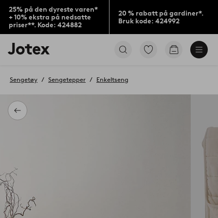
25% på den dyreste varen*
20 % rabatt på gardiner*.
+ 10% ekstra på nedsatte
Bruk kode: 424992
priser**. Kode: 424882
Jotex’
Gå
Gå
logo
til
til
–
favorittmerkede
handlekurv
gå
produkter
Sengetøy
Sengetepper
Enkeltseng
til
forsiden
Tilbake