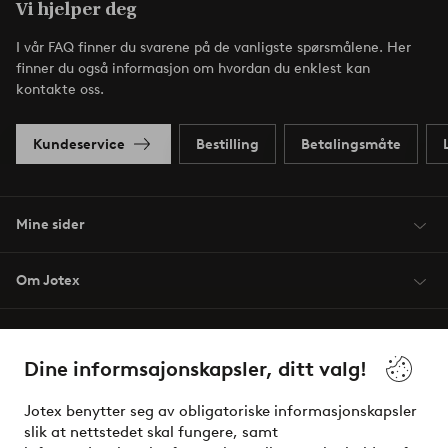
Vi hjelper deg
I vår FAQ finner du svarene på de vanligste spørsmålene. Her
finner du også informasjon om hvordan du enklest kan
kontakte oss.
Kundeservice
Bestilling
Betalingsmåte
Mine sider
Om Jotex
Våre tjenester
Dine informsajonskapsler, ditt valg!
Vilkår
Jotex benytter seg av obligatoriske informasjonskapsler
slik at nettstedet skal fungere, samt