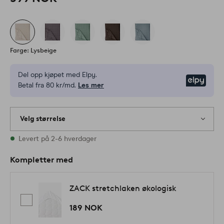
Farge: Lysbeige
Del opp kjøpet med Elpy.
Elpy
Betal fra 80 kr/md.
Les mer
Velg størrelse
2 størrelser finnes på lager
Levert på 2-6 hverdager
Kompletter med
ZACK stretchlaken økologisk
189 NOK