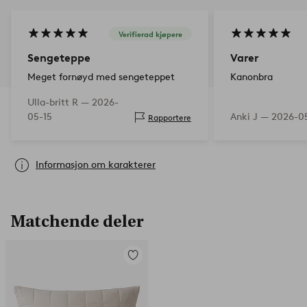
Verifierad kjøpere
Sengeteppe
Varer
Meget fornøyd med sengeteppet
Kanonbra
Ulla-britt R —
2026-
05-15
Anki J —
2026-0
Rapportere
Informasjon om karakterer
Matchende deler
Legg
til
favoritter