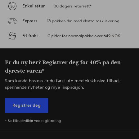
Enkel retur
30 dagers returrett*
Express
Få pakken din med ekstra rask levering
Fri frakt
Gjelder for normalpakke over 649 NOK
Er du ny her? Registrer deg for 40% på den
dyreste varen*
Som kunde hos oss er du først ute med eksklusive tilbud,
spennende nyheter og mye inspirasjon.
Registrer deg
* Se tilbudsvilkår ved registrering