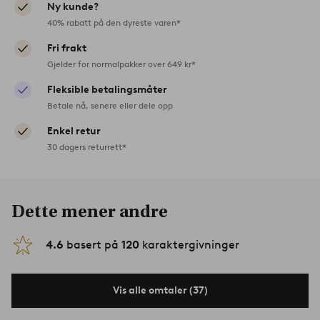
Ny kunde?
40% rabatt på den dyreste varen*
Fri frakt
Gjelder for normalpakker over 649 kr*
Fleksible betalingsmåter
Betale nå, senere eller dele opp
Enkel retur
30 dagers returrett*
Dette mener andre
4.6
basert på
120
karaktergivninger
Vis alle omtaler (37)