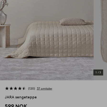
1
/
3
120
37 omtaler
JARA sengeteppe
599 NOK