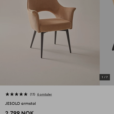
1
/
7
13
6 omtaler
JESOLO armstol
2,799 NOK