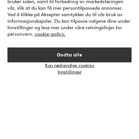
bruker siden, samt til forbedring av markedsføringen
vår, slik at du kan få mer persontilpassede annonser.
Våre tjenester
Ved å klikke på Aksepter samtykker du til vår bruk av
informasjonskapsler. Du kan tilpasse valgene dine under
Innstillinger og lese mer under våre retningslinjer for
Vilkår
personvern.
cookie-policy.
Venner
Godta alle
Kun nødvendige cookies
Åpne
Innstillinger
chat-
Sikre betalinger - Betal direkte eller del opp
bokse
Vil du vite mer om
våre betalingsalternativer
?
elpy
Norge - Velg land