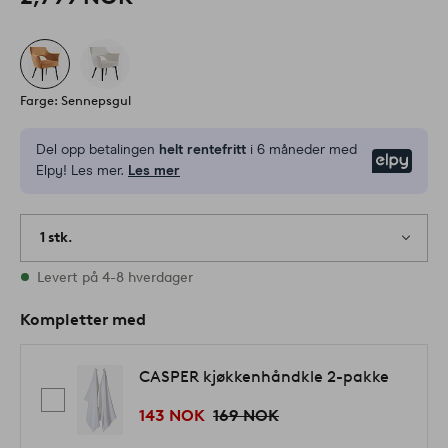
Farge: Sennepsgul
Del opp betalingen
helt rentefritt
i 6 måneder med
Elpy
Elpy! Les mer.
Les mer
1 stk.
På lager
Levert på 4-8 hverdager
Kompletter med
CASPER kjøkkenhåndkle 2-pakke
143 NOK
169 NOK