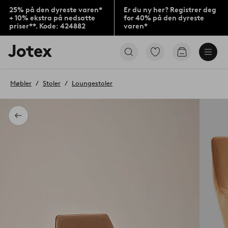
25% på den dyreste varen*
Er du ny her? Registrer deg
+ 10% ekstra på nedsatte
for 40% på den dyreste
priser**. Kode: 424882
varen*
Jotex’
Gå
Gå
logo
til
til
–
favorittmerkede
handlekurv
gå
produkter
Møbler
Stoler
Loungestoler
til
forsiden
Tilbake