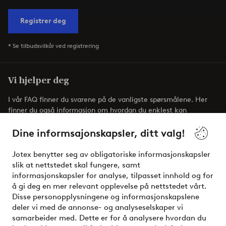
Registrer deg
* Se tilbudsvilkår ved registrering
Vi hjelper deg
I vår FAQ finner du svarene på de vanligste spørsmålene. Her
finner du også informasjon om hvordan du enklest kan
kontakte oss.
Dine informsajonskapsler, ditt valg!
Kundeservice
Bestilling
Betalingsmåte
Jotex benytter seg av obligatoriske informasjonskapsler
slik at nettstedet skal fungere, samt
informasjonskapsler for analyse, tilpasset innhold og for
å gi deg en mer relevant opplevelse på nettstedet vårt.
Mine sider
Disse personopplysningene og informasjonskapslene
deler vi med de annonse- og analyseselskaper vi
Om Jotex
samarbeider med. Dette er for å analysere hvordan du