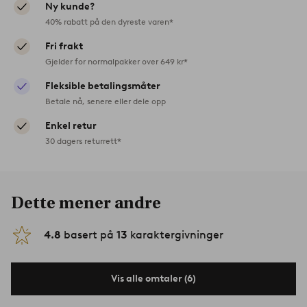
Ny kunde?
40% rabatt på den dyreste varen*
Fri frakt
Gjelder for normalpakker over 649 kr*
Fleksible betalingsmåter
Betale nå, senere eller dele opp
Enkel retur
30 dagers returrett*
Dette mener andre
4.8
basert på
13
karaktergivninger
Vis alle omtaler (6)