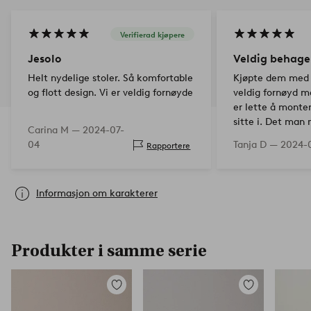
Verifierad kjøpere
Jesolo
Veldig behagel
Helt nydelige stoler. Så komfortable
Kjøpte dem med 
og flott design. Vi er veldig fornøyde
veldig fornøyd m
er lette å monte
sitte i. Det man
Carina M —
2024-07-
de er brede og ta
04
Tanja D —
2024-0
Rapportere
fu…
Informasjon om karakterer
Produkter i samme serie
Legg
Legg
til
til
favoritter
favoritter