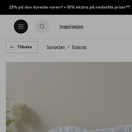
25% på den dyreste varen* + 10% ekstra på nedsatte priser**.
Inspirasjon
Tilbake
Sengetøy
Putevar