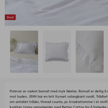
Deal
Putevar av vasket bomull med myk følelse. Bomull er deilig å 
mot huden. JINN har en lett frynset volangkant rundt. Trådtett
om antallet tråder, thread counts, pr. kvadrattomme i et stoff
kvalitet.)
Jotex samarbeider med Better Cotton for å forbedre 