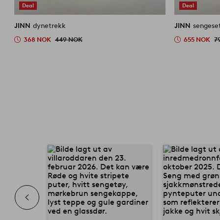
Deal
Deal
JINN
dynetrekk
JINN
sengese
368 NOK
449 NOK
655 NOK
7