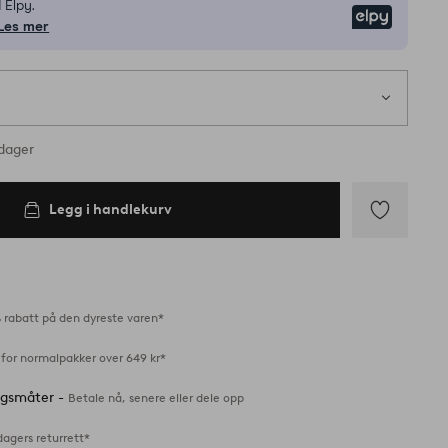
 Elpy.
Elpy
Les mer
rdager
Legg i handlekurv
Legg
til
favoritter
 rabatt på den dyreste varen*
 for normalpakker over 649 kr*
ingsmåter -
Betale nå, senere eller dele opp
dagers returrett*