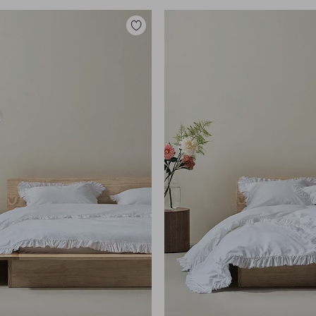
Legg
til
favoritter