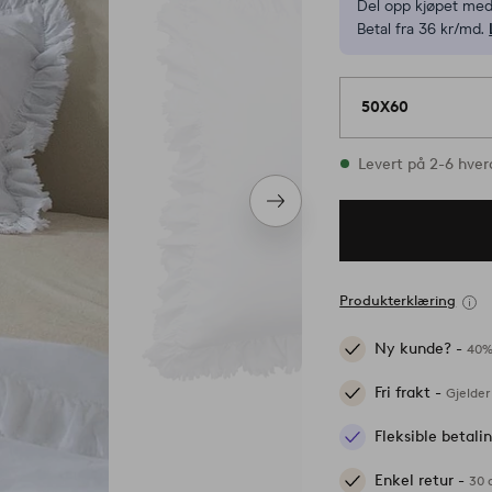
Del opp kjøpet med
Betal fra 36 kr/md.
50X60
På lager
Levert på 2-6 hve
Neste
produkt
Produkterklæring
Ny kunde? -
40%
Fri frakt -
Gjelder
Fleksible betal
Enkel retur -
30 