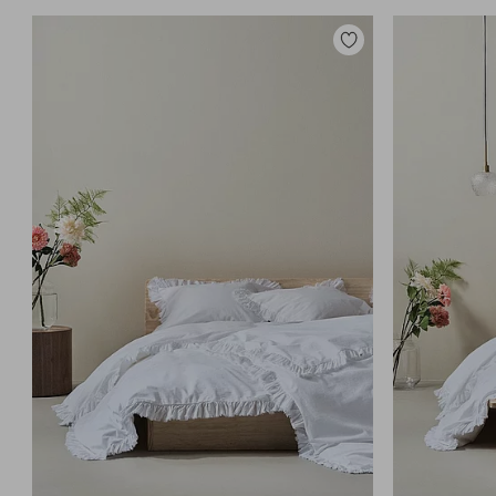
Legg
til
favoritter