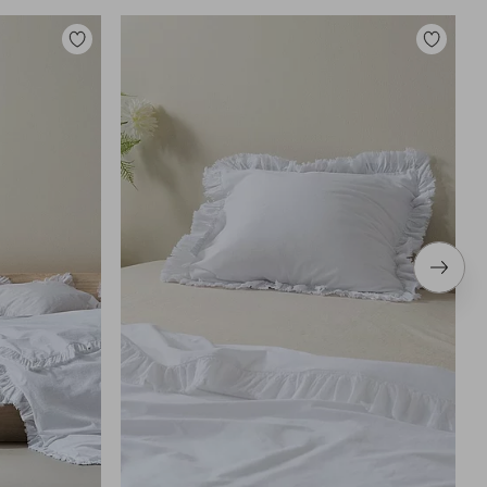
Legg
Legg
til
til
favoritter
favoritter
Neste
produ