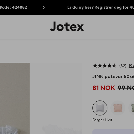
 Kode: 424882
Er du ny her? Registrer deg for 
Jotex’
logo
–
gå
til
forsiden
82
19
JINN putevar 50x
81 NOK
99 N
Farge: Hvit