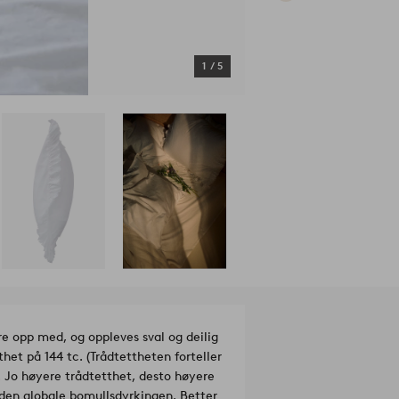
1
/
5
re opp med, og oppleves sval og deilig
het på 144 tc. (Trådtettheten forteller
. Jo høyere trådtetthet, desto høyere
den globale bomullsdyrkingen. Better