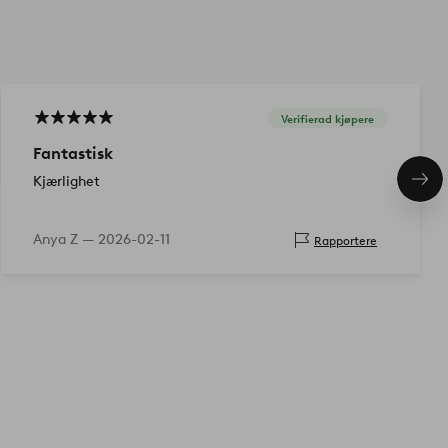
Verifierad kjøpere
Fantastisk
Kjærlighet
Nes
pro
Anya Z —
2026-02-11
Rapportere