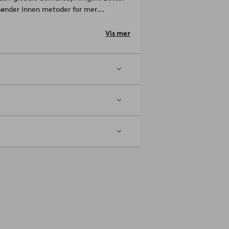
bønder innen metoder for mer
v vann og redusert bruk av
ke og miljømessige forhold for
Vis mer
år investering i Better Cottons misjon.
kke fysisk sporbar til sluttproduktet.
binere med mønstrete eller ensfarget når