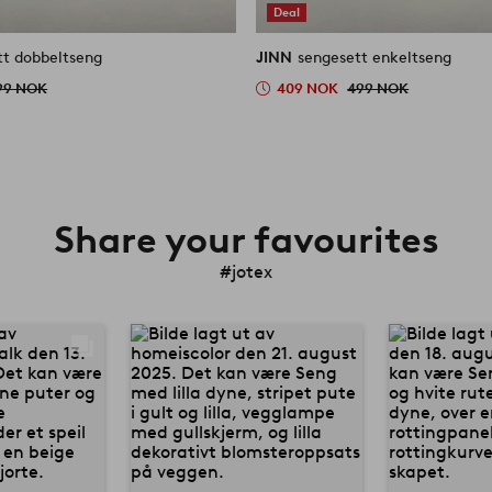
Deal
tt dobbeltseng
JINN
sengesett enkeltseng
99 NOK
409 NOK
499 NOK
Share your favourites
#jotex