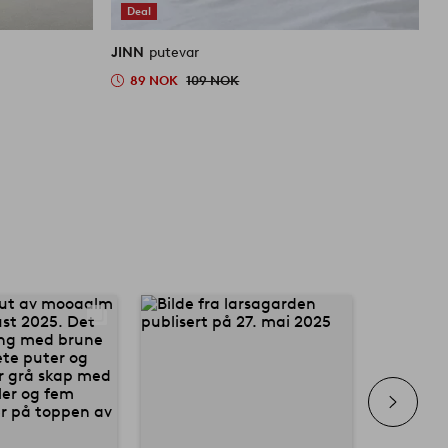
Deal
JINN
putevar
J
89 NOK
109 NOK