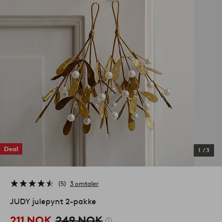
Deal
1
/
3
5
3 omtaler
JUDY julepynt 2-pakke
211 NOK
249 NOK