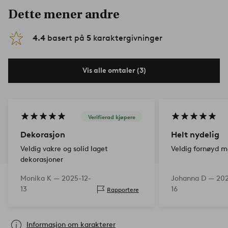
Dette mener andre
4.4
basert på
5
karaktergivninger
Vis alle omtaler (3)
Verifierad kjøpere
Dekorasjon
Helt nydelig
Veldig vakre og solid laget
Veldig fornøyd m
dekorasjoner
Monika K —
2025-12-
Johanna D —
202
13
16
Rapportere
Informasjon om karakterer