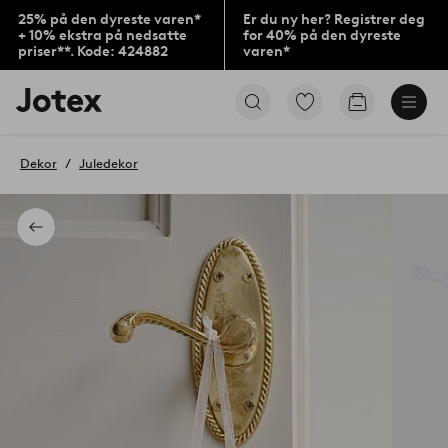
25% på den dyreste varen*
Er du ny her? Registrer deg
+ 10% ekstra på nedsatte
for 40% på den dyreste
priser**. Kode: 424882
varen*
Jotex’
Gå
Gå
logo
til
til
–
favorittmerkede
handlekurv
gå
produkter
Dekor
Juledekor
til
forsiden
Tilbake