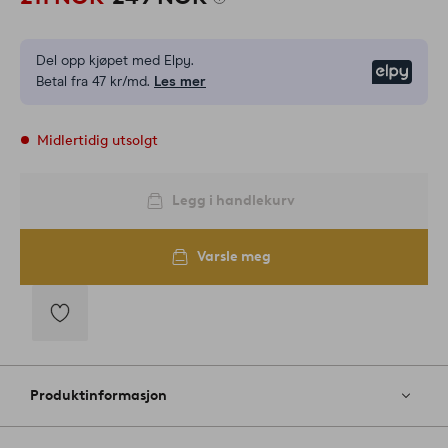
Del opp kjøpet med Elpy.
Elpy
Betal fra 47 kr/md.
Les mer
Midlertidig utsolgt
Legg i handlekurv
Varsle meg
Legg
til
favoritter
Produktinformasjon