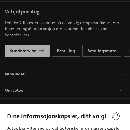
Vi hjelper deg
I vår FAQ finner du svarene på de vanligste spørsmålene. Her
finner du også informasjon om hvordan du enklest kan
kontakte oss.
Kundeservice
Bestilling
Betalingsmåte
Mine sider
Om Jotex
Våre tjenester
Dine informsajonskapsler, ditt valg!
Vilkår
Jotex benytter seg av obligatoriske informasjonskapsler