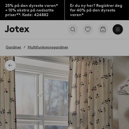
25% på den dyreste varen*
Er du ny her? Registrer deg
+ 10% ekstra på nedsatte
for 40% på den dyreste
priser**. Kode: 424882
varen*
Jotex’
Gå
Gå
logo
til
til
–
favorittmerkede
handlekurv
gå
produkter
Gardiner
Multifunksjonsgardiner
til
forsiden
Tilbake