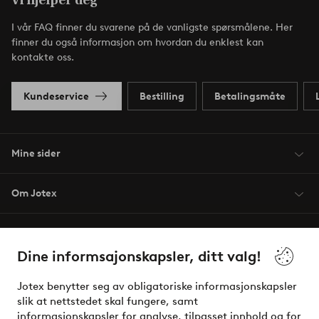
Vi hjelper deg
I vår FAQ finner du svarene på de vanligste spørsmålene. Her
finner du også informasjon om hvordan du enklest kan
kontakte oss.
Kundeservice
Bestilling
Betalingsmåte
Mine sider
Om Jotex
Våre tjenester
Dine informsajonskapsler, ditt valg!
Vilkår
Jotex benytter seg av obligatoriske informasjonskapsler
slik at nettstedet skal fungere, samt
Venner
informasjonskapsler for analyse, tilpasset innhold og for