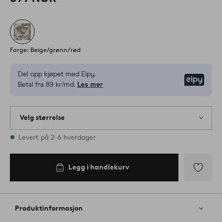
Farge: Beige/grønn/rød
Del opp kjøpet med Elpy.
Elpy
Betal fra 89 kr/md.
Les mer
Velg størrelse
Alle størrelser finnes på lager
Levert på 2-6 hverdager
Legg i handlekurv
Legg
til
favoritter
Produktinformasjon