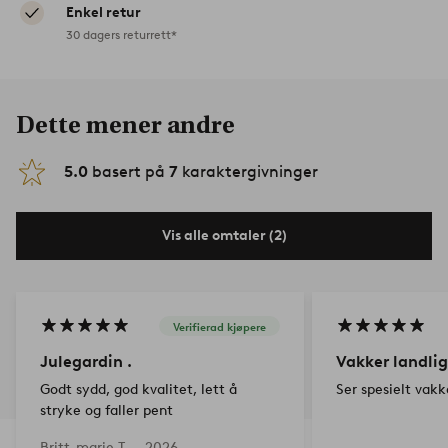
Enkel retur
30 dagers returrett*
Dette mener andre
5.0
basert på
7
karaktergivninger
Vis alle omtaler (2)
Verifierad kjøpere
Julegardin .
Vakker landlig 
Godt sydd, god kvalitet, lett å
Ser spesielt vakk
stryke og faller pent
Britt-marie T —
2026-