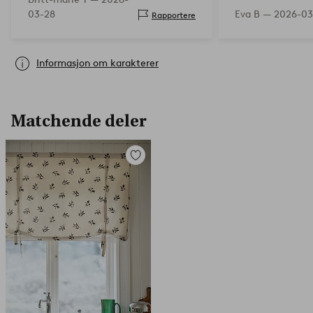
03-28
Eva B —
2026-03
Rapportere
Informasjon om karakterer
Matchende deler
Legg
til
favoritter