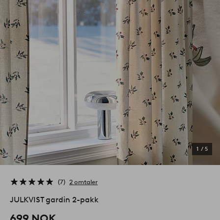
1
/
5
7
2 omtaler
JULKVIST gardin 2-pakk
699 NOK