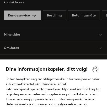
kontakte oss.
Kundeservice
Bestilling
Betalingsmåte
Mine sider
Om Jotex
Våre tjenester
Dine informsajonskapsler, ditt valg!
Vilkår
Jotex benytter seg av obligatoriske informasjonskapsler
slik at nettstedet skal fungere, samt
Venner
informasjonskapsler for analyse, tilpasset innhold og for
å gi deg en mer relevant opplevelse på nettstedet vårt.
Disse personopplysningene og informasjonskapslene
deler vi med de annonse- og analyseselskaper vi