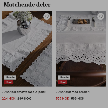
Matchende deler
Legg
Legg
til
til
favoritter
favorit
New in
New in
Deal
Deal
JUNO bordmatte med 2-pakk
JUNO duk med broderi
224 NOK
249 NOK
539 NOK
599 NOK