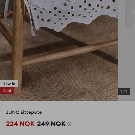
New in
Deal
1
/
3
JUNO sittepute
224 NOK
249 NOK