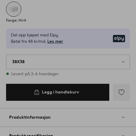
Farge: Hvit
Del opp kjøpet med Elpy.
Elpy
Betal fra 48 kr/md.
Les mer
38X38
På lager
Levert på 2-6 hverdager
Legg i handlekurv
Legg i
handlekurv
Legg
til
favoritter
Produktinformasjon
Produkt spesifikasjon