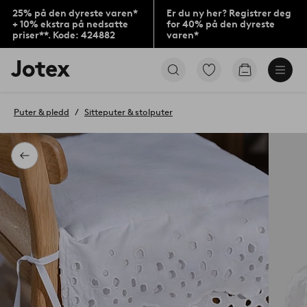
25% på den dyreste varen*
Er du ny her? Registrer deg
+ 10% ekstra på nedsatte
for 40% på den dyreste
priser**. Kode: 424882
varen*
Jotex’
Gå
Gå
logo
til
til
–
favorittmerkede
handlekurv
gå
produkter
Puter & pledd
Sitteputer & stolputer
til
forsiden
Tilbake