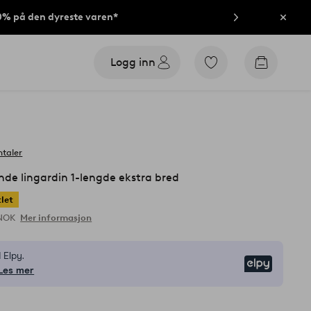
40% på den dyreste varen*
Lukk
Logg inn
Gå
Gå
til
til
favorittmerkede
handleku
produkter
taler
de lingardin 1-lengde ekstra bred
let
 NOK
Mer informasjon
 Elpy.
Elpy
Les mer