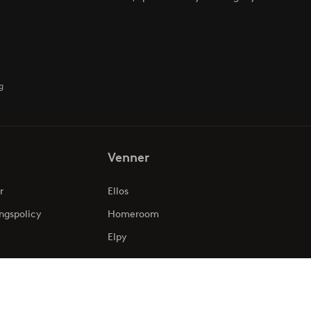
g
Venner
r
Ellos
ngspolicy
Homeroom
Elpy