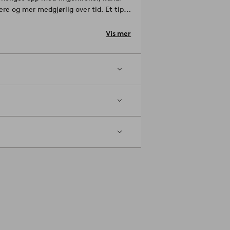
ere og mer medgjørlig over tid. Et tips
du henger opp lingardinene på plass.
 fleksible.
Vis mer
aler som lin påvirkes mer av
fra de oppgitte målene er helt
 opp med fingerkroker, kanal samt
vaskes ved 30 grader. Ikke bruk
arme. Må ikke tørrenses. Forleng
ykt munnstykke med jevne mellomrom.
uten beholder gardinene fargen lengre.
orsiktig med kluten, steam og la tørke.