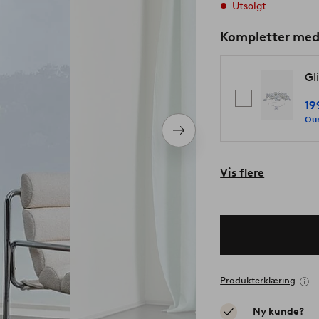
Utsolgt
Kompletter me
Gl
19
Our
Neste
produkt
Vis flere
Produkterklæring
Ny kunde?