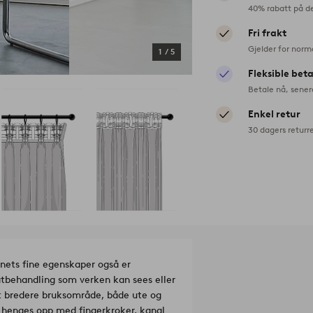
40% rabatt på d
Fri frakt
Gjelder for norm
1
/
5
Fleksible bet
Betale nå, sener
Enkel retur
30 dagers returr
nets fine egenskaper også er
latbehandling som verken kan sees eller
et bredere bruksområde, både ute og
 henges opp med fingerkroker, kanal