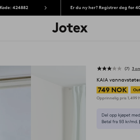
 Kode: 424882
Er du ny her? Registrer deg for 
Jotex’
logo
–
gå
til
forsiden
7
3 om
KAIA vannavstøten
749 NOK
Out
Opprinnelig pris
1,499
Del opp kjøpet med
Betal fra 93 kr/md.