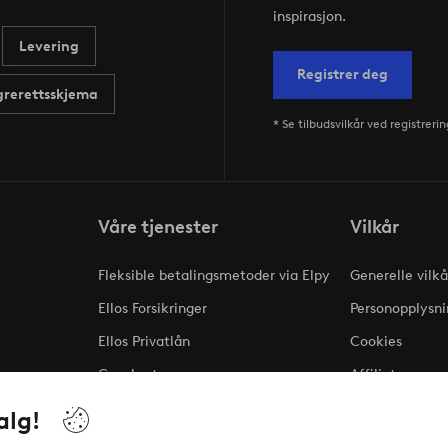
inspirasjon.
Levering
Registrer deg
rerettsskjema
* Se tilbudsvilkår ved registrerin
Våre tjenester
Vilkår
Fleksible betalingsmetoder via Elpy
Generelle vilkå
Ellos Forsikringer
Personopplysni
Ellos Privatlån
Cookies
Gavekort
Affiliate
ng
alg!