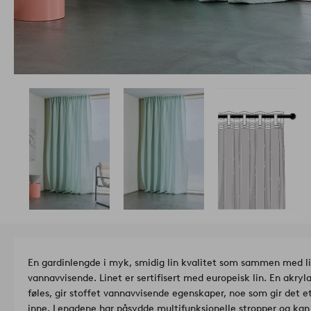
En gardinlengde i myk, smidig lin kvalitet som sammen med li
vannavvisende. Linet er sertifisert med europeisk lin. En akry
føles, gir stoffet vannavvisende egenskaper, noe som gir det 
inne. Lengdene har påsydde multifunksjonelle stropper og kan