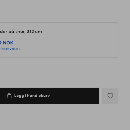
d
ider på snor, 312 cm
9 NOK
 best value!
Legg i handlekurv
Legg
til
favoritter