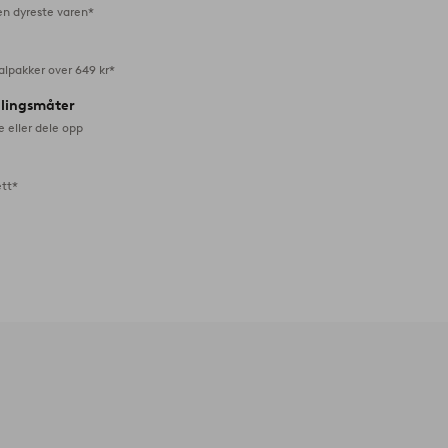
en dyreste varen*
alpakker over 649 kr*
alingsmåter
e eller dele opp
ett*