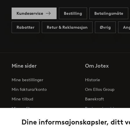
Kundeservice
Bestilling
Betalingsmåte
Rabatter
Retur & Reklamasjon
Øvrig
Ang
Mine sider
Om Jotex
Mine bestillinger
Historie
Min faktura/konto
Om Ellos Group
Mine tilbud
Bærekraft
Min profil
Business inquiries
Tilgjengelighetserklæri
Dine informsajonskapsler, ditt v