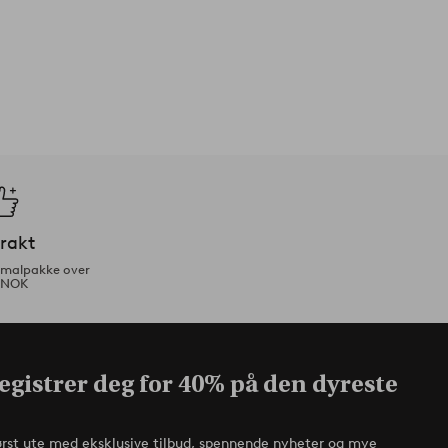
frakt
ormalpakke over
 NOK
egistrer deg for 40% på den dyreste
ørst ute med eksklusive tilbud, spennende nyheter og mye