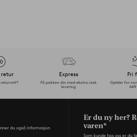
 retur
Express
Fri 
returrett*
Få pakken din med ekstra rask
Gjelder for n
levering
649
Er du ny her? R
varen*
inner du også informasjon
Som kunde hos oss er du f