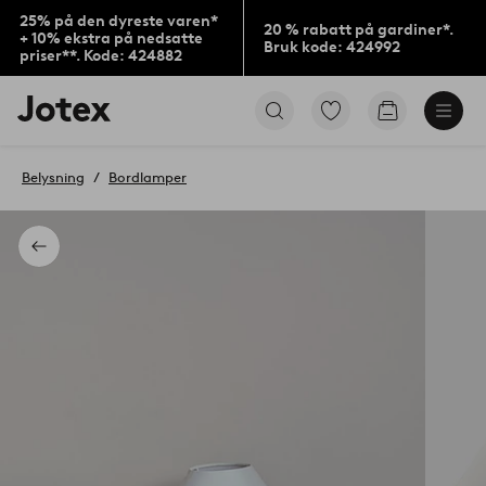
25% på den dyreste varen*
20 % rabatt på gardiner*.
+ 10% ekstra på nedsatte
Bruk kode: 424992
priser**. Kode: 424882
Jotex’
Gå
Gå
logo
til
til
–
favorittmerkede
handlekurv
gå
produkter
Belysning
Bordlamper
til
forsiden
Tilbake