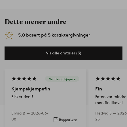
Dette mener andre
5.0
basert på
5
karaktergivninger
Vis alle omtaler (3)
Verifierad kjøpere
Kjempekjempefin
Fin
Elsker den!!
Foten var mindre
men fin likevel
Elvira B —
2026-06-
Hedvig S —
2026
08
25
Rapportere