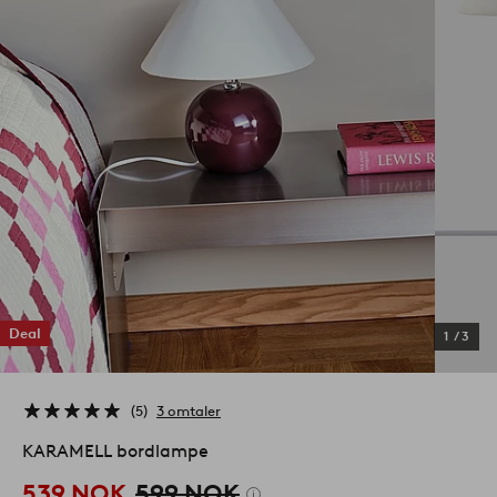
Deal
1
/
3
5
3 omtaler
KARAMELL bordlampe
539 NOK
599 NOK