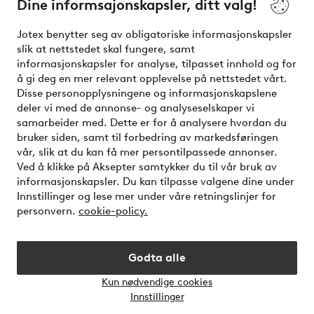
Dine informsajonskapsler, ditt valg!
Vilkår
Jotex benytter seg av obligatoriske informasjonskapsler
slik at nettstedet skal fungere, samt
Venner
informasjonskapsler for analyse, tilpasset innhold og for
å gi deg en mer relevant opplevelse på nettstedet vårt.
Disse personopplysningene og informasjonskapslene
deler vi med de annonse- og analyseselskaper vi
Sikre betalinger - Betal direkte eller del opp
samarbeider med. Dette er for å analysere hvordan du
bruker siden, samt til forbedring av markedsføringen
Vil du vite mer om
våre betalingsalternativer
?
vår, slik at du kan få mer persontilpassede annonser.
elpy
Ved å klikke på Aksepter samtykker du til vår bruk av
informasjonskapsler. Du kan tilpasse valgene dine under
Innstillinger og lese mer under våre retningslinjer for
personvern.
cookie-policy.
Norge - Velg land
Godta alle
Instagram
Facebook
Kun nødvendige cookies
Åpne
Innstillinger
chat-
bokse