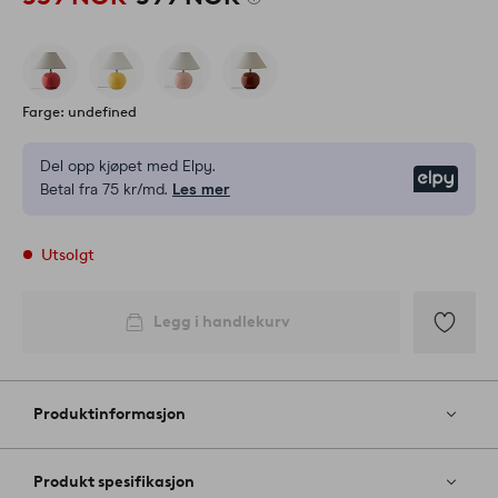
Farge: undefined
Del opp kjøpet med Elpy.
Elpy
Betal fra 75 kr/md.
Les mer
Utsolgt
Legg i handlekurv
Legg
til
favoritter
Produktinformasjon
Produkt spesifikasjon