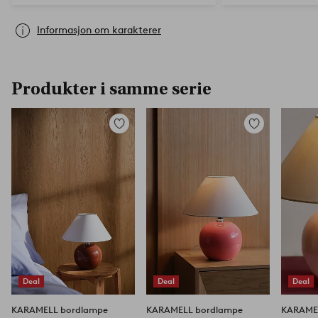
Informasjon om karakterer
Produkter i samme serie
Legg
Legg
til
til
favoritter
favoritter
Deal
Deal
Deal
KARAMELL bordlampe
KARAMELL bordlampe
KARAME