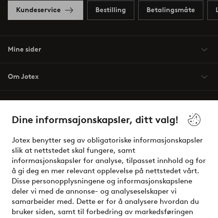
Kundeservice
Bestilling
Betalingsmåte
Mine sider
Om Jotex
Våre tjenester
Dine informsajonskapsler, ditt valg!
Vilkår
Jotex benytter seg av obligatoriske informasjonskapsler
slik at nettstedet skal fungere, samt
Venner
informasjonskapsler for analyse, tilpasset innhold og for
å gi deg en mer relevant opplevelse på nettstedet vårt.
Disse personopplysningene og informasjonskapslene
deler vi med de annonse- og analyseselskaper vi
Sikre betalinger - Betal direkte eller del opp
samarbeider med. Dette er for å analysere hvordan du
bruker siden, samt til forbedring av markedsføringen
Vil du vite mer om
våre betalingsalternativer
?