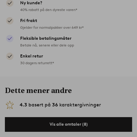
Ny kunde?
40% rabatt på den dyreste varen*
Fri frakt
Gjelder for normalpakker over 649 kr*
Fleksible betalingsmåter
Betale nå, senere eller dele opp
Enkel retur
30 dagers returrett*
Dette mener andre
4.3
basert på
36
karaktergivninger
Vis alle omtaler (8)