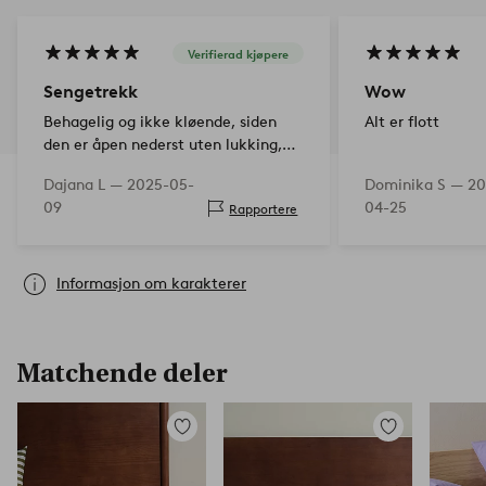
Verifierad kjøpere
Sengetrekk
Wow
Behagelig og ikke kløende, siden
Alt er flott
den er åpen nederst uten lukking,
sydde jeg på to små trykknapper for
Dajana L —
2025-05-
Dominika S —
20
hånd, fungerer flott. Siden jeg visste
09
04-25
Rapportere
dette på forhånd, var det ikke noe
problem.
Informasjon om karakterer
Matchende deler
Legg
Legg
til
til
favoritter
favoritter