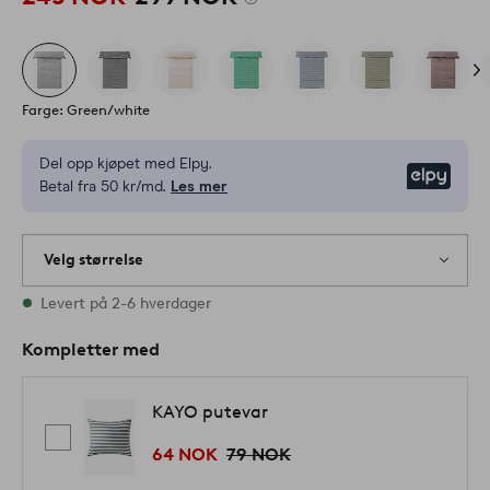
Farge: Green/white
Del opp kjøpet med Elpy.
Elpy
Betal fra 50 kr/md.
Les mer
Velg størrelse
Alle størrelser finnes på lager
Levert på 2-6 hverdager
Kompletter med
KAYO putevar
64 NOK
79 NOK