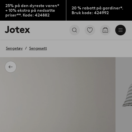
25% på den dyreste varen*
20 % rabatt på gardiner*.
+ 10% ekstra på nedsatte
Bruk kode: 424992
priser**. Kode: 424882
Jotex’
Gå
Gå
logo
til
til
–
favorittmerkede
handlekurv
gå
produkter
Sengetøy
Sengesett
til
forsiden
Tilbake