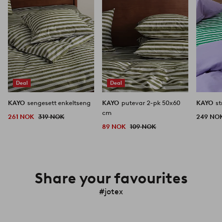
Deal
Deal
KAYO
sengesett enkeltseng
KAYO
putevar 2-pk 50x60
KAYO
s
cm
261 NOK
319 NOK
249 NO
89 NOK
109 NOK
Share your favourites
#jotex