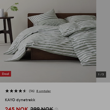
Deal
1
/
3
36
8 omtaler
KAYO dynetrekk
245 NOK
299 NOK