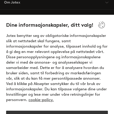
Om Jotex
Våre tjenester
Dine informsajonskapsler, ditt valg!
Vilkår
Jotex benytter seg av obligatoriske informasjonskapsler
slik at nettstedet skal fungere, samt
Venner
informasjonskapsler for analyse, tilpasset innhold og for
å gi deg en mer relevant opplevelse på nettstedet vårt.
Disse personopplysningene og informasjonskapslene
deler vi med de annonse- og analyseselskaper vi
Sikre betalinger - Betal direkte eller del opp
samarbeider med. Dette er for å analysere hvordan du
bruker siden, samt til forbedring av markedsføringen
Vil du vite mer om
våre betalingsalternativer
?
vår, slik at du kan få mer persontilpassede annonser.
elpy
Ved å klikke på Aksepter samtykker du til vår bruk av
informasjonskapsler. Du kan tilpasse valgene dine under
Innstillinger og lese mer under våre retningslinjer for
personvern.
cookie-policy.
Norge - Velg land