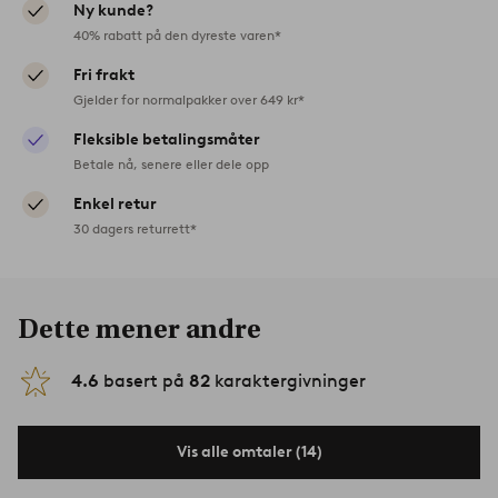
Ny kunde?
40% rabatt på den dyreste varen*
Fri frakt
Gjelder for normalpakker over 649 kr*
Fleksible betalingsmåter
Betale nå, senere eller dele opp
Enkel retur
30 dagers returrett*
Dette mener andre
4.6
basert på
82
karaktergivninger
Vis alle omtaler (14)