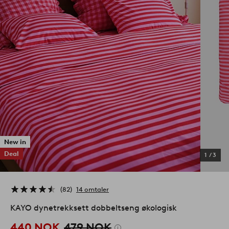
New in
Deal
1
/
3
82
14 omtaler
KAYO dynetrekksett dobbeltseng økologisk
440 NOK
479 NOK