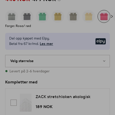
Farge: Rosa/ rød
Del opp kjøpet med Elpy.
Elpy
Betal fra 67 kr/md.
Les mer
Velg størrelse
Alle størrelser finnes på lager
Levert på 2-6 hverdager
Kompletter med
ZACK stretchlaken økologisk
189 NOK