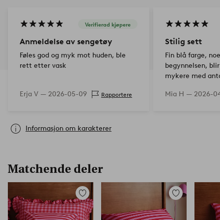
Verifierad kjøpere
Anmeldelse av sengetøy
Stilig sett
Føles god og myk mot huden, ble
Fin blå farge, noe
rett etter vask
begynnelsen, blir
mykere med anta
Erja V —
2026-05-09
Mia H —
2026-0
Rapportere
Informasjon om karakterer
Matchende deler
Legg
Legg
til
til
favoritter
favoritter