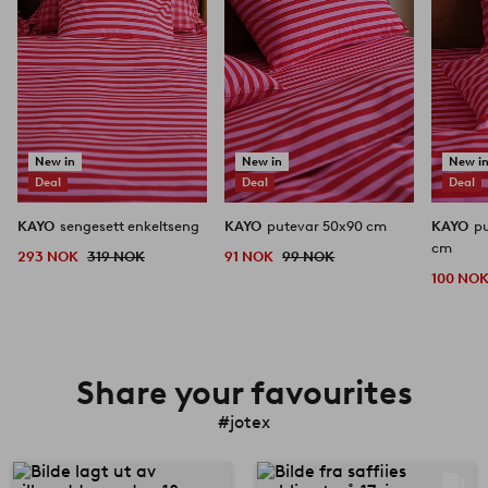
New in
New in
New i
Deal
Deal
Deal
KAYO
sengesett enkeltseng
KAYO
putevar 50x90 cm
KAYO
p
cm
293 NOK
319 NOK
91 NOK
99 NOK
100 NO
Share your favourites
#jotex