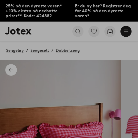
25% på den dyreste varen*
Er du ny her? Registrer deg
+ 10% ekstra på nedsatte
for 40% på den dyreste
priser**. Kode: 424882
varen*
Jotex’
Gå
Gå
logo
til
til
–
favorittmerkede
handlekurv
gå
produkter
Sengetøy
Sengesett
Dobbeltseng
til
forsiden
Tilbake