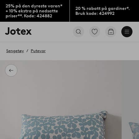
25% på den dyreste varen*
20 % rabatt på gardiner*.
+ 10% ekstra på nedsatte
Bruk kode: 424992
priser**. Kode: 424882
Jotex’
Gå
Gå
logo
til
til
–
favorittmerkede
handlekurv
gå
produkter
Sengetøy
Putevar
til
forsiden
Tilbake