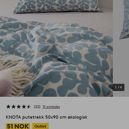
1
/
4
22
11 omtaler
KNOTA putetrekk 50x90 cm økologisk
51 NOK
Outlet