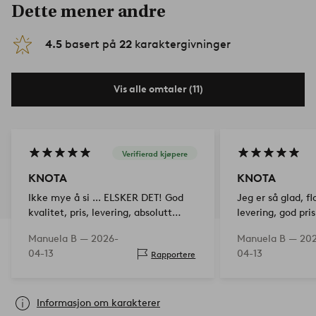
Dette mener andre
4.5
basert på
22
karaktergivninger
Vis alle omtaler (11)
Verifierad kjøpere
KNOTA
KNOTA
Ikke mye å si ... ELSKER DET! God
Jeg er så glad, fl
kvalitet, pris, levering, absolutt
levering, god pri
perfekt! 5 stjerner!
siste gang jeg gjø
Manuela B —
2026-
Manuela B —
20
Takk og 5 stjerne
04-13
04-13
Rapportere
Informasjon om karakterer