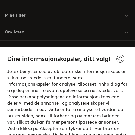
Mine sider
Om Jotex
Våre tjenester
Dine informsajonskapsler, ditt valg!
Vilkår
Jotex benytter seg av obligatoriske informasjonskapsler
slik at nettstedet skal fungere, samt
Venner
informasjonskapsler for analyse, tilpasset innhold og for
å gi deg en mer relevant opplevelse på nettstedet vårt.
Disse personopplysningene og informasjonskapslene
deler vi med de annonse- og analyseselskaper vi
Sikre betalinger - Betal direkte eller del opp
samarbeider med. Dette er for å analysere hvordan du
bruker siden, samt til forbedring av markedsføringen
Vil du vite mer om
våre betalingsalternativer
?
vår, slik at du kan få mer persontilpassede annonser.
elpy
Ved å klikke på Aksepter samtykker du til vår bruk av
informasjonskapsler. Du kan tilpasse valgene dine under