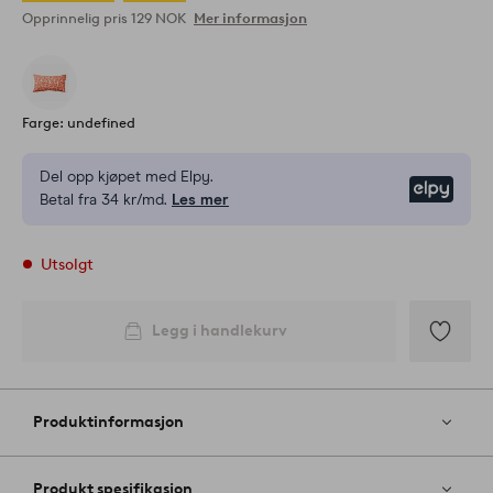
Opprinnelig pris
129 NOK
Mer informasjon
Farge: undefined
Del opp kjøpet med Elpy.
Elpy
Betal fra 34 kr/md.
Les mer
Utsolgt
Legg i handlekurv
Legg
til
favoritter
Produktinformasjon
Produkt spesifikasjon