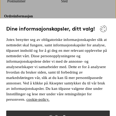
Postnummer
Sted
Ordreinformasjon
Dine informsajonskapsler, ditt valg!
Ordrenummer*
Jotex benytter seg av obligatoriske informasjonskapsler slik at
nettstedet skal fungere, samt informasjonskapsler for analyse,
Ordredato
tilpasset innhold og for å gi deg en mer relevant opplevelse på
nettstedet vårt. Disse personopplysningene og
Jeg ønsker å angre kjøpet for følgende varer
informasjonskapslene deler vi med de annonse- og
analyseselskaper vi samarbeider med. Dette er for å analysere
hvordan du bruker siden, samt til forbedring av
markedsføringen vår, slik at du kan få mer persontilpassede
annonser. Ved å klikke på Aksepter samtykker du til vår bruk
av informasjonskapsler. Du kan tilpasse valgene dine under
Innstillinger og lese mer under våre retningslinjer for
personvern.
cookie-policy.
Fyll inn antall og artikkelnummer, skille flere artikler med komma