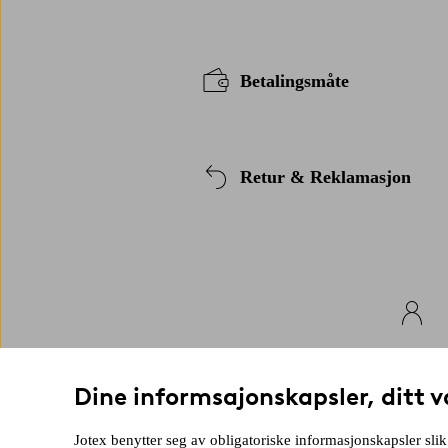
Betalingsmåte
Retur & Reklamasjon
Mine side
Dine informsajonskapsler, ditt v
Her finner du informasjon om dine bes
tilbud.
Jotex benytter seg av obligatoriske informasjonskapsler slik