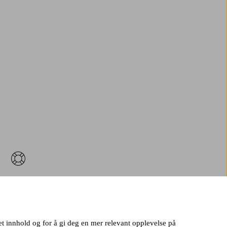
u kontakte oss?
smålet ditt? Ta kontakt så hjelper vi
deg!
set innhold og for å gi deg en mer relevant opplevelse på