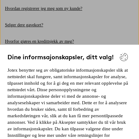
Hvordan registrerer jeg meg som ny kunde?
Selger dere gavekort?
Hvorfor gjøres en kredittsjekk av meg?
Dine informsajonskapsler, ditt valg!
Kan jeg vise produktene deres i mine sosiale medier-kanaler?
Jotex benytter seg av obligatoriske informasjonskapsler slik at
Har dere en butikk?
nettstedet skal fungere, samt informasjonskapsler for analyse,
tilpasset innhold og for å gi deg en mer relevant opplevelse på
Vis mer
nettstedet vårt. Disse personopplysningene og
informasjonskapslene deler vi med de annonse- og
analyseselskaper vi samarbeider med. Dette er for å analysere
hvordan du bruker siden, samt til forbedring av
markedsføringen vår, slik at du kan få mer persontilpassede
annonser. Ved å klikke på Aksepter samtykker du til vår bruk
av informasjonskapsler. Du kan tilpasse valgene dine under
Vil du kontakte oss?
Innstillinger og lese mer under våre retningslinjer for