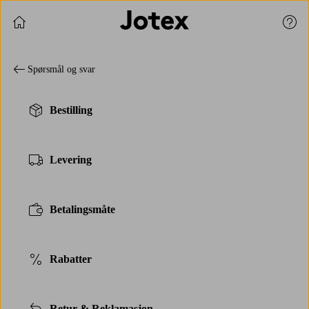
Fortsett å handle
Kund
Spørsmål og svar
Bestilling
Levering
Betalingsmåte
Rabatter
Retur & Reklamasjon