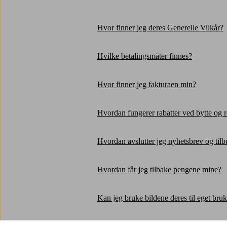
Hvor finner jeg deres Generelle Vilkår?
Hvilke betalingsmåter finnes?
Hvor finner jeg fakturaen min?
Hvordan fungerer rabatter ved bytte og r
Hvordan avslutter jeg nyhetsbrev og til
Hvordan får jeg tilbake pengene mine?
Kan jeg bruke bildene deres til eget bru
Hva gjør jeg hvis jeg har glemt passordet