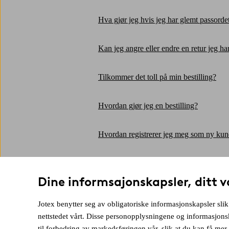
Hva gjør jeg hvis jeg har glemt passordet
Kan jeg angre eller endre en retur jeg har
Tilkommer det toll på min bestilling?
Hvordan gjør jeg en bestilling?
Hvordan registrerer jeg meg som ny ku
Selger dere gavekort?
Dine informsajonskapsler, ditt v
Har dere tips ved bestilling av gardiner?
Jotex benytter seg av obligatoriske informasjonskapsler slik
nettstedet vårt. Disse personopplysningene og informasjons
Kan jeg bestille stoffprøver?
til forbedring av markedsføringen vår, slik at du kan få me