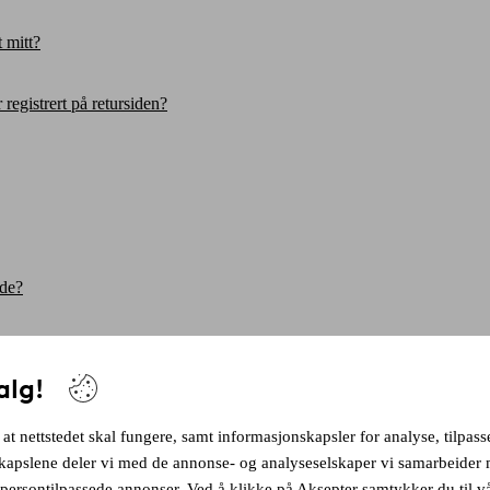
 mitt?
 registrert på retursiden?
nde?
alg!
 at nettstedet skal fungere, samt informasjonskapsler for analyse, tilpas
kapslene deler vi med de annonse- og analyseselskaper vi samarbeider m
r persontilpassede annonser. Ved å klikke på Aksepter samtykker du til 