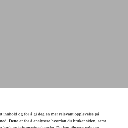
set innhold og for å gi deg en mer relevant opplevelse på
ed. Dette er for å analysere hvordan du bruker siden, samt
vår bruk av informasjonskapsler. Du kan tilpasse valgene