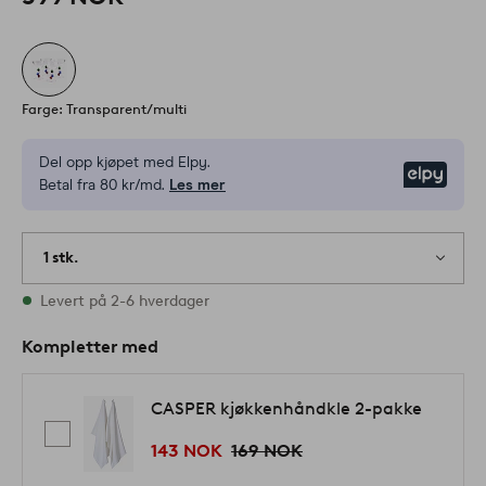
Farge: Transparent/multi
Del opp kjøpet med Elpy.
Elpy
Betal fra 80 kr/md.
Les mer
1 stk.
På lager
Levert på 2-6 hverdager
Kompletter med
CASPER kjøkkenhåndkle 2-pakke
143 NOK
169 NOK