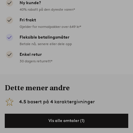
Ny kunde?
40% rabatt på den dyreste varen*
Fri frakt
Gjelder for normalpakker over 649 kr*
Fleksible betalingsmåter
Betale nå, senere eller dele opp
Enkel retur
30 dagers returrett*
Dette mener andre
4.5
basert på
4
karaktergivninger
Vis alle omtaler (1)