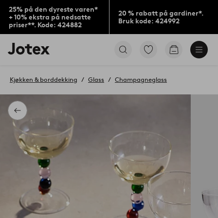
25% på den dyreste varen*
20 % rabatt på gardiner*.
+ 10% ekstra på nedsatte
Bruk kode: 424992
priser**. Kode: 424882
Jotex’
Gå
Gå
logo
til
til
–
favorittmerkede
handlekurv
gå
produkter
Kjøkken & borddekking
Glass
Champagneglass
til
forsiden
Tilbake