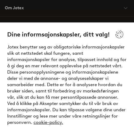
Om Jotex
Våre tjenester
Dine informsajonskapsler, ditt valg!
Vilkår
Jotex benytter seg av obligatoriske informasjonskapsler
slik at nettstedet skal fungere, samt
Venner
informasjonskapsler for analyse, tilpasset innhold og for
å gi deg en mer relevant opplevelse på nettstedet vårt.
Disse personopplysningene og informasjonskapslene
deler vi med de annonse- og analyseselskaper vi
Sikre betalinger - Betal direkte eller del opp
samarbeider med. Dette er for å analysere hvordan du
bruker siden, samt til forbedring av markedsføringen
Vil du vite mer om
våre betalingsalternativer
?
vår, slik at du kan få mer persontilpassede annonser.
elpy
Ved å klikke på Aksepter samtykker du til vår bruk av
informasjonskapsler. Du kan tilpasse valgene dine under
Innstillinger og lese mer under våre retningslinjer for
personvern.
cookie-policy.
Norge - Velg land