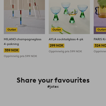
Outlet
Outlet
Outlet
MILANO champagneglass
AYLA cocktailglass 4-pk
PARIS Kr
4-pakning
299 NOK
324 N
359 NOK
Opprinnelig pris
599 NOK
Opprinnel
Opprinnelig pris
599 NOK
Share your favourites
#jotex