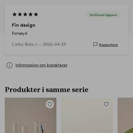
Verifierad kjøpere
Fin design
Fornøyd
Cathy Bola J —
2026-04-29
Rapportere
Informasjon om karakterer
Produkter i samme serie
Legg
Legg
til
til
favoritter
favoritter