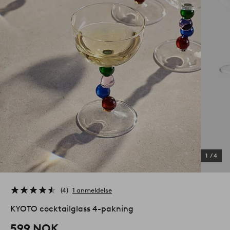
1
/
4
4
1 anmeldelse
KYOTO cocktailglass 4-pakning
599 NOK