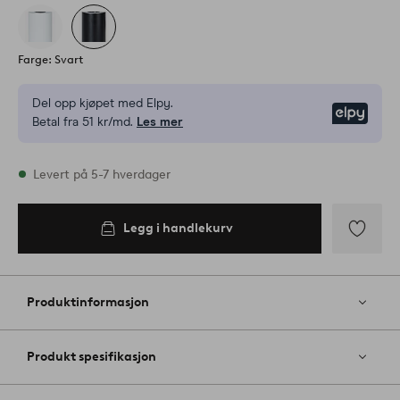
Farge: Svart
Del opp kjøpet med Elpy.
Elpy
Betal fra 51 kr/md.
Les mer
På lager
Levert på 5-7 hverdager
Legg i handlekurv
Legg i
handlekurv
Legg
til
favoritter
Produktinformasjon
Produkt spesifikasjon