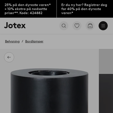
25% på den dyreste varen*
Er du ny her? Registrer deg
+ 10% ekstra på nedsatte
for 40% på den dyreste
priser**. Kode: 424882
varen*
Jotex’
Gå
Gå
logo
til
til
–
favorittmerkede
handlekurv
gå
produkter
Belysning
Bordlamper
til
forsiden
Tilbake