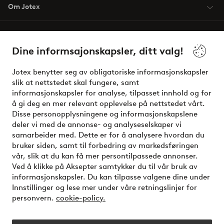
Om Jotex
Våre tjenester
Dine informsajonskapsler, ditt valg!
Vilkår
Jotex benytter seg av obligatoriske informasjonskapsler
slik at nettstedet skal fungere, samt
Venner
informasjonskapsler for analyse, tilpasset innhold og for
å gi deg en mer relevant opplevelse på nettstedet vårt.
Disse personopplysningene og informasjonskapslene
deler vi med de annonse- og analyseselskaper vi
Sikre betalinger - Betal direkte eller del opp
samarbeider med. Dette er for å analysere hvordan du
bruker siden, samt til forbedring av markedsføringen
Vil du vite mer om
våre betalingsalternativer
?
vår, slik at du kan få mer persontilpassede annonser.
elpy
Ved å klikke på Aksepter samtykker du til vår bruk av
informasjonskapsler. Du kan tilpasse valgene dine under
Innstillinger og lese mer under våre retningslinjer for
personvern.
cookie-policy.
Norge - Velg land