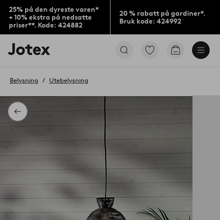
25% på den dyreste varen*
20 % rabatt på gardiner*.
+ 10% ekstra på nedsatte
Bruk kode: 424992
priser**. Kode: 424882
Jotex’
Gå
Gå
logo
til
til
–
favorittmerkede
handlekurv
gå
produkter
Belysning
Utebelysning
til
forsiden
Tilbake