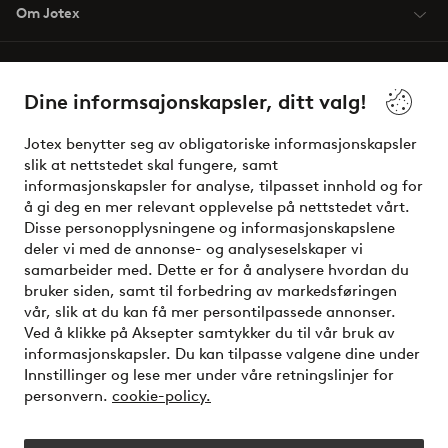
Om Jotex
Våre tjenester
Dine informsajonskapsler, ditt valg!
Vilkår
Jotex benytter seg av obligatoriske informasjonskapsler
slik at nettstedet skal fungere, samt
Venner
informasjonskapsler for analyse, tilpasset innhold og for
å gi deg en mer relevant opplevelse på nettstedet vårt.
Disse personopplysningene og informasjonskapslene
deler vi med de annonse- og analyseselskaper vi
Sikre betalinger - Betal direkte eller del opp
samarbeider med. Dette er for å analysere hvordan du
bruker siden, samt til forbedring av markedsføringen
Vil du vite mer om
våre betalingsalternativer
?
vår, slik at du kan få mer persontilpassede annonser.
elpy
Ved å klikke på Aksepter samtykker du til vår bruk av
informasjonskapsler. Du kan tilpasse valgene dine under
Innstillinger og lese mer under våre retningslinjer for
personvern.
cookie-policy.
Norge - Velg land