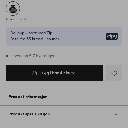
Farge: Svart
Del opp kjøpet med Elpy.
Elpy
Betal fra 53 kr/md.
Les mer
På lager
Levert på 5-7 hverdager
Legg i handlekurv
Legg i
handlekurv
Legg
til
favoritter
Produktinformasjon
Produkt spesifikasjon