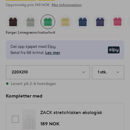
Opprinnelig pris
749 NOK
Mer informasjon
Farge: Limegrønn/naturhvit
Del opp kjøpet med Elpy.
Elpy
Betal fra 68 kr/md.
Les mer
220X210
1 stk.
På lager
Levert på 2-6 hverdager
Kompletter med
ZACK stretchlaken økologisk
189 NOK