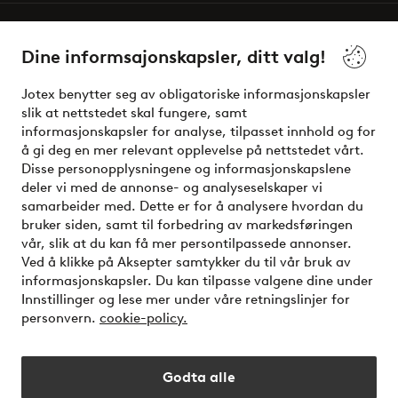
Våre tjenester
Dine informsajonskapsler, ditt valg!
Vilkår
Jotex benytter seg av obligatoriske informasjonskapsler
slik at nettstedet skal fungere, samt
Venner
informasjonskapsler for analyse, tilpasset innhold og for
å gi deg en mer relevant opplevelse på nettstedet vårt.
Disse personopplysningene og informasjonskapslene
deler vi med de annonse- og analyseselskaper vi
Sikre betalinger - Betal direkte eller del opp
samarbeider med. Dette er for å analysere hvordan du
bruker siden, samt til forbedring av markedsføringen
Vil du vite mer om
våre betalingsalternativer
?
vår, slik at du kan få mer persontilpassede annonser.
elpy
Ved å klikke på Aksepter samtykker du til vår bruk av
informasjonskapsler. Du kan tilpasse valgene dine under
Innstillinger og lese mer under våre retningslinjer for
personvern.
cookie-policy.
Norge - Velg land
Godta alle
Instagram
Facebook