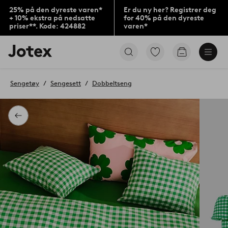
25% på den dyreste varen*
Er du ny her? Registrer deg
+ 10% ekstra på nedsatte
for 40% på den dyreste
priser**. Kode: 424882
varen*
Jotex’
Gå
Gå
logo
til
til
–
favorittmerkede
handlekurv
gå
produkter
Sengetøy
Sengesett
Dobbeltseng
til
forsiden
Tilbake