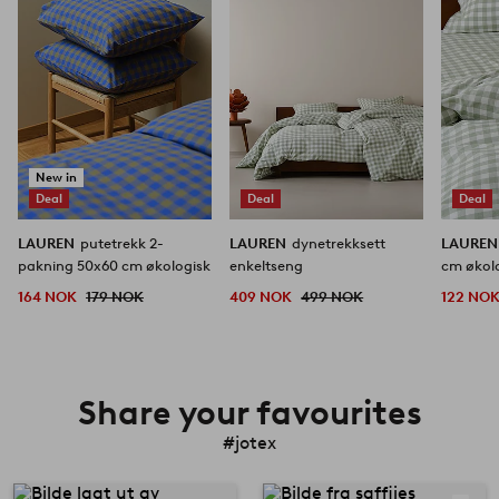
New in
Deal
Deal
Deal
LAUREN
putetrekk 2-
LAUREN
dynetrekksett
LAURE
pakning 50x60 cm økologisk
enkeltseng
cm økol
164 NOK
179 NOK
409 NOK
499 NOK
122 NO
Share your favourites
#jotex