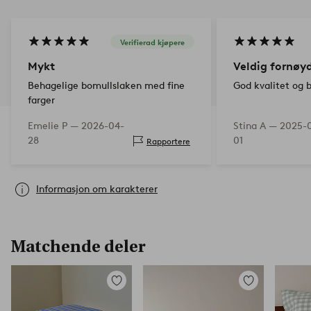
Verifierad kjøpere
Mykt
Veldig fornøy
Behagelige bomullslaken med fine
God kvalitet og 
farger
Emelie P —
2026-04-
Stina A —
2025-
28
01
Rapportere
Informasjon om karakterer
Matchende deler
Legg
Legg
til
til
favoritter
favoritter