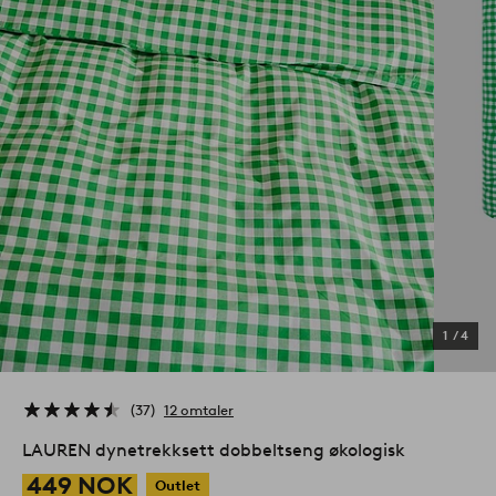
1
/
4
37
12 omtaler
LAUREN dynetrekksett dobbeltseng økologisk
449 NOK
Outlet