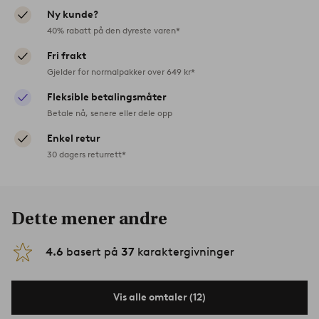
Ny kunde?
40% rabatt på den dyreste varen*
Fri frakt
Gjelder for normalpakker over 649 kr*
Fleksible betalingsmåter
Betale nå, senere eller dele opp
Enkel retur
30 dagers returrett*
Dette mener andre
4.6
basert på
37
karaktergivninger
Vis alle omtaler (12)